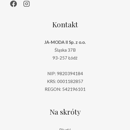
i
:
ł
1
a
1
Kontakt
:
9
1
.
5
0
JA-MODA II Sp. z o.o.
9
0
Śląska 37B
.
93-257 Łódź
0
z
0
ł
NIP: 9820394184
.
KRS: 0001182857
z
REGON: 542196101
ł
.
Na skróty
Bluzki