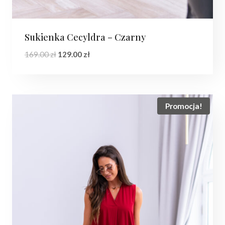
Sukienka Cecyldra – Czarny
Pierwotna
Aktualna
169.00
zł
129.00
zł
cena
cena
wynosiła:
wynosi:
169.00 zł.
129.00 zł.
Promocja!