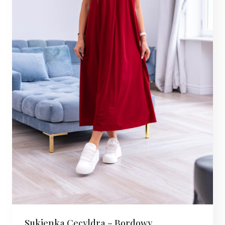
Sukienka Cecyldra – Bordowy