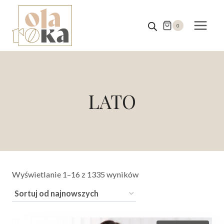
Przejdź
do
0
treści
LATO
Posortowane
Wyświetlanie 1–16 z 1335 wyników
według
najnowszych