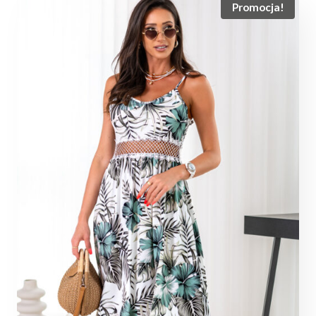
Promocja!