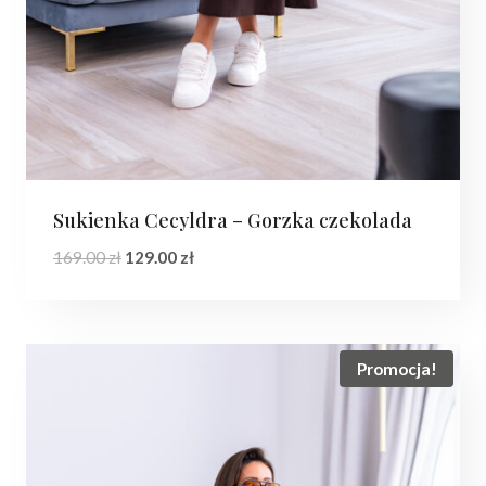
Sukienka Cecyldra – Gorzka czekolada
Pierwotna
Aktualna
169.00
zł
129.00
zł
cena
cena
wynosiła:
wynosi:
169.00 zł.
129.00 zł.
Promocja!