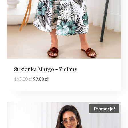
Sukienka Margo – Zielony
Pierwotna
Aktualna
165.00
zł
99.00
zł
cena
cena
wynosiła:
wynosi:
165.00 zł.
99.00 zł.
Promocja!