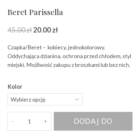
Beret Parissella
Pierwotna
Aktualna
45.00
zł
20.00
zł
cena
cena
Czapka/Beret – kobiecy, jednokolorowy.
wynosiła:
wynosi:
Oddychająca dzianina, ochrona przed chłodem, styl
45.00 zł.
20.00 zł.
miejski. Możliwość zakupu z broszkami lub bez nich.
Kolor
ilość
DODAJ DO
Beret
Parissella
KOSZYKA