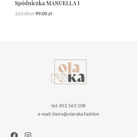
Spódniczka MANUELLA I
Pierwotna
Aktualna
155.00
zł
99.00
zł
cena
cena
wynosiła:
wynosi:
155.00 zł.
99.00 zł.
tel: 451 563 108
e-mail: biuro@olaroka.fashion