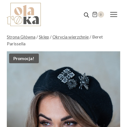
Przejdź
do
0
treści
Strona Główna
/
Sklep
/
Okrycia wierzchnie
/
Beret
Parissella
Promocja!