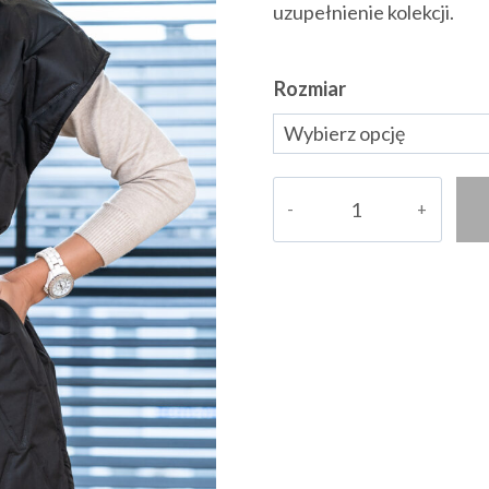
uzupełnienie kolekcji.
Rozmiar
ilość
Kamizelka/Bezrękawnik
Katti