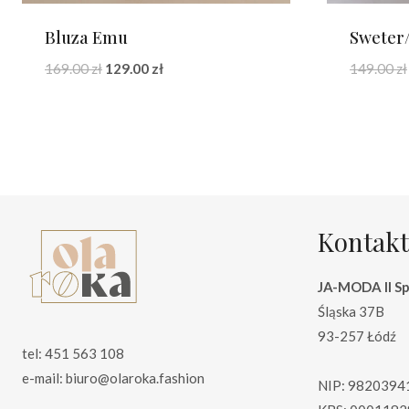
Bluza Emu
Sweter
Pierwotna
Aktualna
169.00
zł
129.00
zł
149.00
zł
cena
cena
wynosiła:
wynosi:
169.00 zł.
129.00 zł.
Kontakt
JA-MODA II Sp.
Śląska 37B
93-257 Łódź
tel: 451 563 108
e-mail: biuro@olaroka.fashion
NIP: 9820394