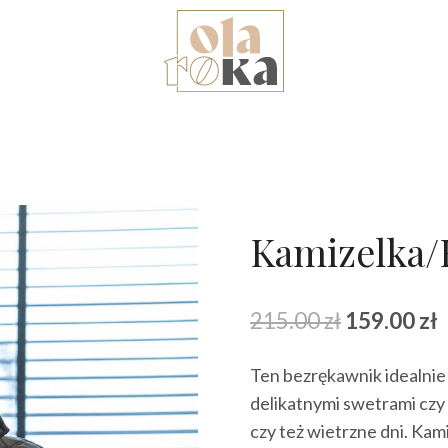
Kamizelka/
Pierwotna
A
215.00
zł
159.00
zł
cena
Ten bezrękawnik idealnie 
wynosiła:
w
delikatnymi swetrami czy 
215.00 zł.
1
czy też wietrzne dni. Kam