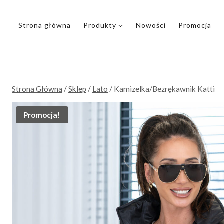
Przejdź
do
Strona główna
Produkty
Nowości
Promocja
treści
Strona Główna
/
Sklep
/
Lato
/
Kamizelka/Bezrękawnik Katti
Promocja!