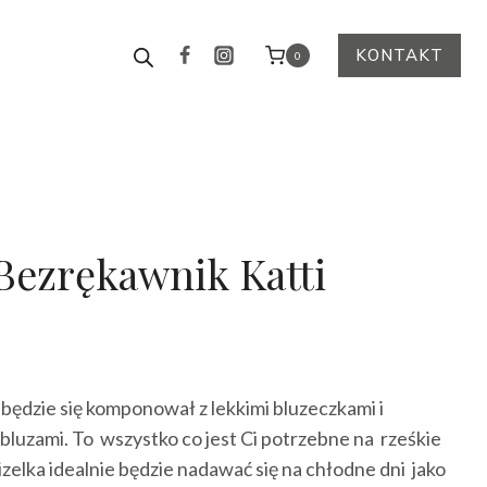
KONTAKT
0
Bezrękawnik Katti
ktualna
cena
będzie się komponował z lekkimi bluzeczkami i
ynosi:
bluzami. To wszystko co jest Ci potrzebne na rześkie
59.00 zł.
izelka idealnie będzie nadawać się na chłodne dni jako