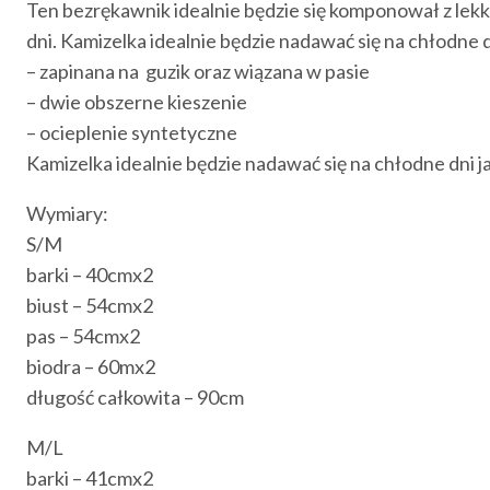
Ten bezrękawnik idealnie będzie się komponował z lekki
dni. Kamizelka idealnie będzie nadawać się na chłodne 
– zapinana na guzik oraz wiązana w pasie
– dwie obszerne kieszenie
– ocieplenie syntetyczne
Kamizelka idealnie będzie nadawać się na chłodne dni ja
Wymiary:
S/M
barki – 40cmx2
biust – 54cmx2
pas – 54cmx2
biodra – 60mx2
długość całkowita – 90cm
M/L
barki – 41cmx2