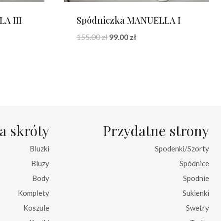
A III
Spódniczka MANUELLA I
a
Pierwotna
Aktualna
155.00
zł
99.00
zł
cena
cena
wynosiła:
wynosi:
155.00 zł.
99.00 zł.
a skróty
Przydatne strony
Bluzki
Spodenki/Szorty
Bluzy
Spódnice
Body
Spodnie
Komplety
Sukienki
Koszule
Swetry