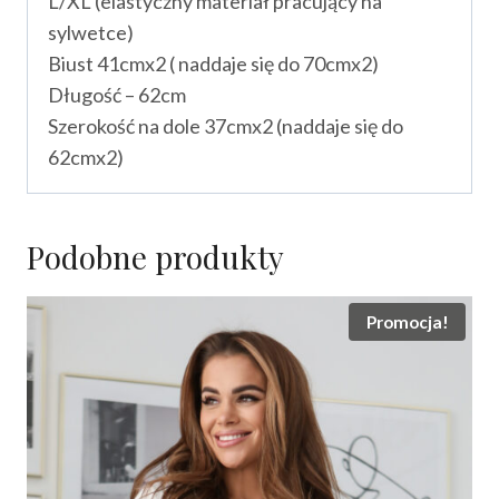
L/XL (elastyczny materiał pracujący na
sylwetce)
Biust 41cmx2 ( naddaje się do 70cmx2)
Długość – 62cm
Szerokość na dole 37cmx2 (naddaje się do
62cmx2)
Podobne produkty
Promocja!