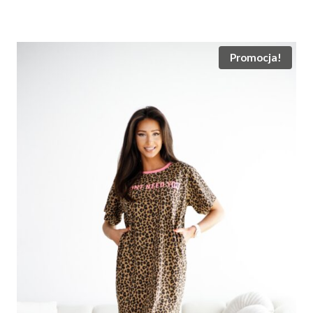
cena
cena
wynosiła:
wynosi:
159.00 zł.
99.00 zł.
Promocja!