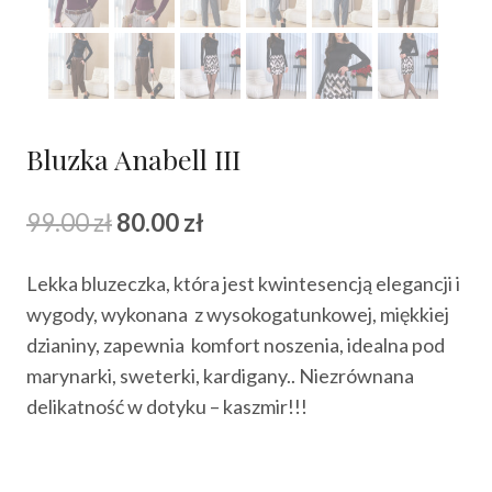
Bluzka Anabell III
Pierwotna
Aktualna
99.00
zł
80.00
zł
cena
cena
Lekka bluzeczka, która jest kwintesencją elegancji i
wynosiła:
wynosi:
wygody, wykonana z wysokogatunkowej, miękkiej
99.00 zł.
80.00 zł.
dzianiny, zapewnia komfort noszenia, idealna pod
marynarki, sweterki, kardigany.. Niezrównana
delikatność w dotyku – kaszmir!!!