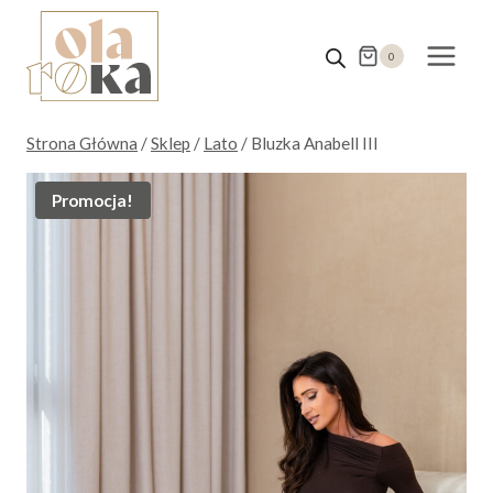
Przejdź
do
0
treści
Strona Główna
/
Sklep
/
Lato
/
Bluzka Anabell III
Promocja!