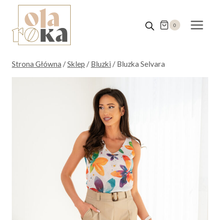
Przejdź
do
0
treści
Strona Główna
/
Sklep
/
Bluzki
/
Bluzka Selvara