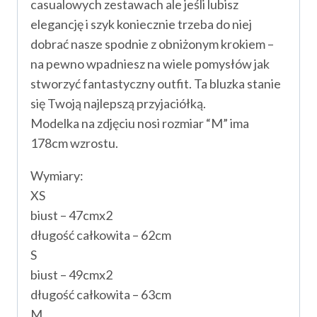
casualowych zestawach ale jeśli lubisz
elegancję i szyk koniecznie trzeba do niej
dobrać nasze spodnie z obniżonym krokiem –
na pewno wpadniesz na wiele pomysłów jak
stworzyć fantastyczny outfit. Ta bluzka stanie
się Twoją najlepszą przyjaciółką.
Modelka na zdjęciu nosi rozmiar “M” ima
178cm wzrostu.
Wymiary:
XS
biust – 47cmx2
długość całkowita – 62cm
S
biust – 49cmx2
długość całkowita – 63cm
M