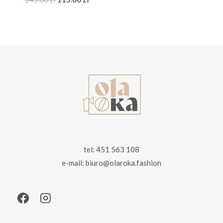
cena
cena
wynosiła:
wynosi:
145.00 zł.
115.00 zł.
tel: 451 563 108
e-mail: biuro@olaroka.fashion