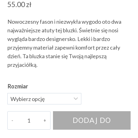
55.00
zł
Nowoczesny fason i niezwykła wygodo oto dwa
najważniejsze atuty tej bluzki. Świetnie się nosi
wygląda bardzo designersko. Lekki i bardzo
przyjemny materiał zapewni komfort przez cały
dzień. Ta bluzka stanie się Twoją najlepszą
przyjaciółką.
Rozmiar
ilość
DODAJ DO
Bluzka
Selvara