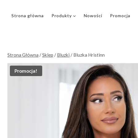
Przejdź
do
Strona główna
Produkty
Nowości
Promocja
treści
Strona Główna
/
Sklep
/
Bluzki
/
Bluzka Hristinn
Promocja!