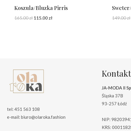
Koszula/Bluzka Pirris
Sweter
Pierwotna
Aktualna
165.00
zł
115.00
zł
149.00
zł
cena
cena
wynosiła:
wynosi:
165.00 zł.
115.00 zł.
Kontakt
JA-MODA II Sp.
Śląska 37B
93-257 Łódź
tel: 451 563 108
e-mail: biuro@olaroka.fashion
NIP: 9820394
KRS: 0001182