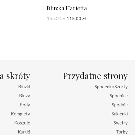
Bluzka Harietta
a
Pierwotna
Aktualna
155.00
zł
115.00
zł
cena
cena
wynosiła:
wynosi:
155.00 zł.
115.00 zł.
a skróty
Przydatne strony
Bluzki
Spodenki/Szorty
Bluzy
Spódnice
Body
Spodnie
Komplety
Sukienki
Koszule
Swetry
Kurtki
Torby