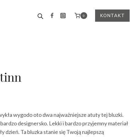
KONTAKT
0
tinn
ualna
a
ykła wygodo oto dwa najważniejsze atuty tej bluzki.
osi:
 bardzo designersko. Lekki i bardzo przyjemny materiał
0 zł.
y dzień. Ta bluzka stanie się Twoją najlepszą