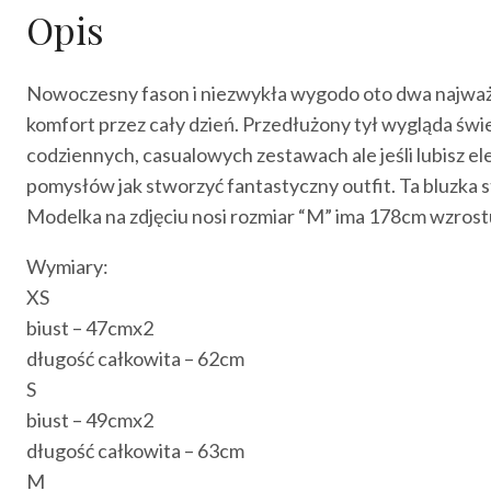
Opis
Nowoczesny fason i niezwykła wygodo oto dwa najważnie
komfort przez cały dzień. Przedłużony tył wygląda świ
codziennych, casualowych zestawach ale jeśli lubisz el
pomysłów jak stworzyć fantastyczny outfit. Ta bluzka st
Modelka na zdjęciu nosi rozmiar “M” ima 178cm wzrost
Wymiary:
XS
biust – 47cmx2
długość całkowita – 62cm
S
biust – 49cmx2
długość całkowita – 63cm
M