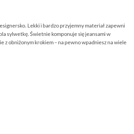
esignersko. Lekki i bardzo przyjemny materiał zapewni
pla sylwetkę. Świetnie komponuje się jeansami w
dnie z obniżonym krokiem – na pewno wpadniesz na wiele