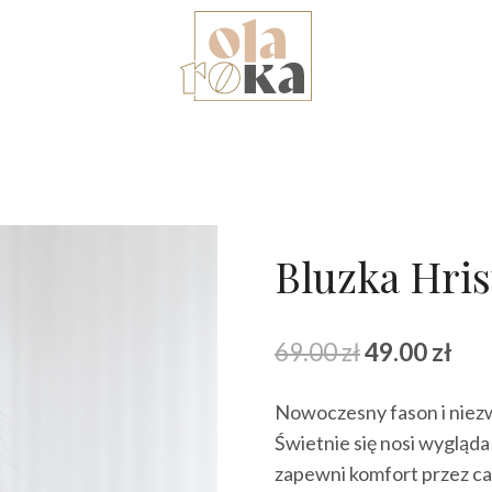
Bluzka Hris
Pierwotna
Akt
69.00
zł
49.00
zł
cena
cen
Nowoczesny fason i niezw
wynosiła:
wyn
Świetnie się nosi wygląda
69.00 zł.
49.0
zapewni komfort przez cał