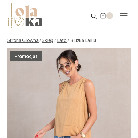
Przejdź
do
0
treści
Strona Główna
/
Sklep
/
Lato
/
Bluzka Lalilu
Promocja!