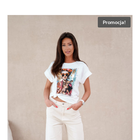
wynosiła:
wynosi:
19.00 zł.
10.00 zł.
Promocja!