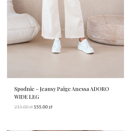
Spodnie – Jeansy Paige Anessa ADORO
WIDE LEG
Pierwotna
Aktualna
215.00
zł
155.00
zł
cena
cena
wynosiła:
wynosi:
215.00 zł.
155.00 zł.