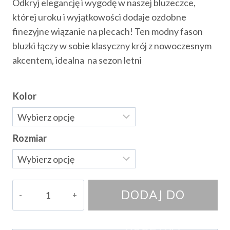
Odkryj elegancję i wygodę w naszej bluzeczce,
wynosiła:
wynosi:
której uroku i wyjątkowości dodaje ozdobne
78.00 zł.
55.00 zł.
finezyjne wiązanie na plecach! Ten modny fason
bluzki łączy w sobie klasyczny krój z nowoczesnym
akcentem, idealna na sezon letni
Kolor
Rozmiar
ilość
DODAJ DO
Bluzka
Lalilu
KOSZYKA