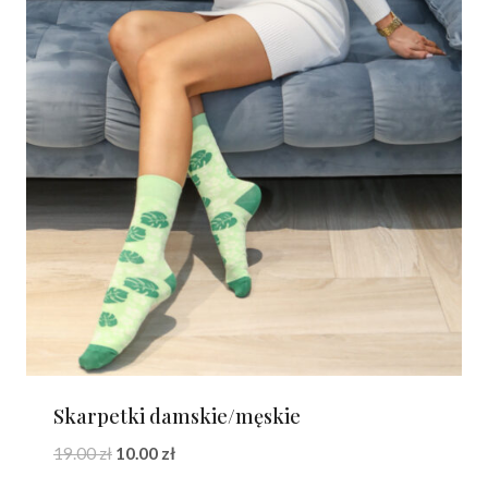
Skarpetki damskie/męskie
Pierwotna
Aktualna
19.00
zł
10.00
zł
cena
cena