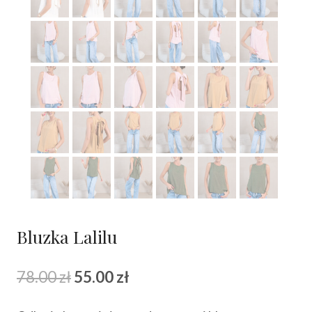
Bluzka Lalilu
Pierwotna
Aktualna
78.00
zł
55.00
zł
cena
cena