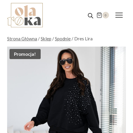
Przejdź
do
0
treści
Strona Główna
/
Sklep
/
Spodnie
/
Dres Lira
Promocja!