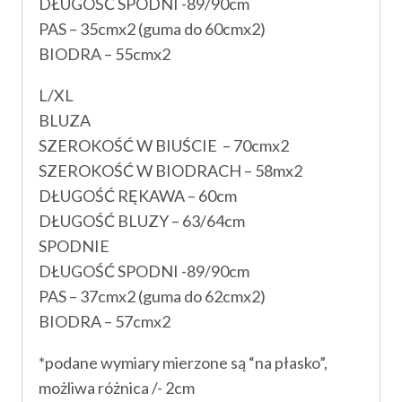
DŁUGOŚĆ SPODNI -89/90cm
PAS – 35cmx2 (guma do 60cmx2)
BIODRA – 55cmx2
L/XL
BLUZA
SZEROKOŚĆ W BIUŚCIE – 70cmx2
SZEROKOŚĆ W BIODRACH – 58mx2
DŁUGOŚĆ RĘKAWA – 60cm
DŁUGOŚĆ BLUZY – 63/64cm
SPODNIE
DŁUGOŚĆ SPODNI -89/90cm
PAS – 37cmx2 (guma do 62cmx2)
BIODRA – 57cmx2
*podane wymiary mierzone są “na płasko”,
możliwa różnica /- 2cm