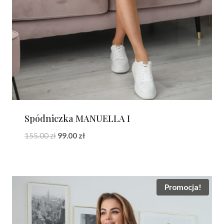
Spódniczka MANUELLA I
Pierwotna
Aktualna
155.00
zł
99.00
zł
cena
cena
wynosiła:
wynosi:
155.00 zł.
99.00 zł.
Promocja!