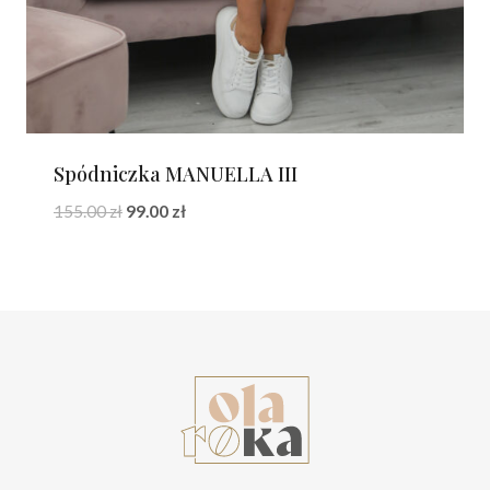
Spódniczka MANUELLA III
Pierwotna
Aktualna
155.00
zł
99.00
zł
cena
cena
wynosiła:
wynosi:
155.00 zł.
99.00 zł.