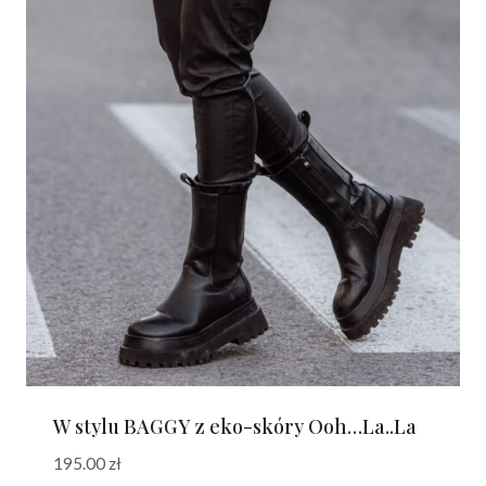
W stylu BAGGY z eko-skóry Ooh…La..La
195.00
zł