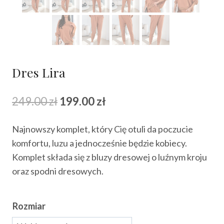
Dres Lira
Pierwotna
Aktualna
249.00
zł
199.00
zł
cena
cena
Najnowszy komplet, który Cię otuli da poczucie
wynosiła:
wynosi:
komfortu, luzu a jednocześnie będzie kobiecy.
249.00 zł.
199.00 zł.
Komplet składa się z bluzy dresowej o luźnym kroju
oraz spodni dresowych.
Rozmiar