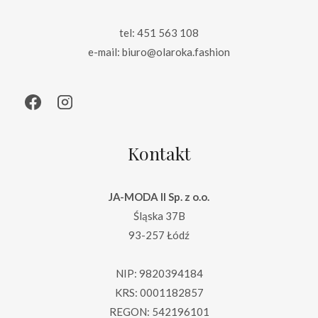
tel: 451 563 108
e-mail: biuro@olaroka.fashion
Kontakt
JA-MODA II Sp. z o.o.
Śląska 37B
93-257 Łódź
NIP: 9820394184
KRS: 0001182857
REGON: 542196101