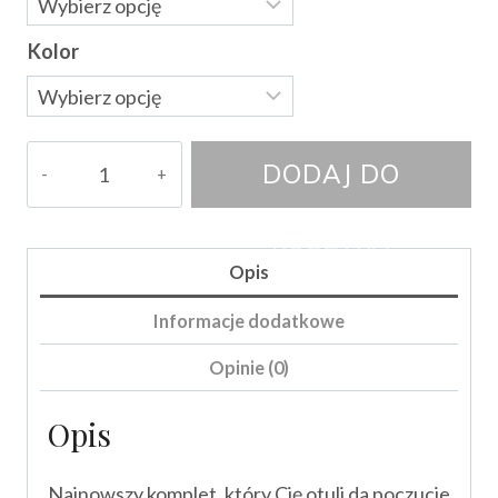
Kolor
ilość
DODAJ DO
Dres
Lira
KOSZYKA
Opis
Informacje dodatkowe
Opinie (0)
Opis
Najnowszy komplet, który Cię otuli da poczucie