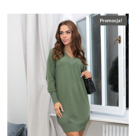
wynosiła:
wynosi:
155.00 zł.
99.00 zł.
Promocja!