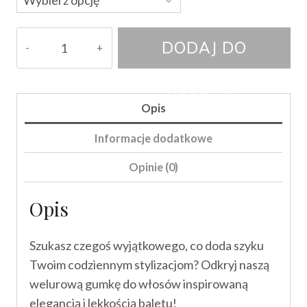
ilość
DODAJ DO
Gumka
do
KOSZYKA
włosów
Opis
GISELLE
(mini)
Informacje dodatkowe
Opinie (0)
Opis
Szukasz czegoś wyjątkowego, co doda szyku
Twoim codziennym stylizacjom? Odkryj naszą
welurową gumkę do włosów inspirowaną
elegancją i lekkością baletu!