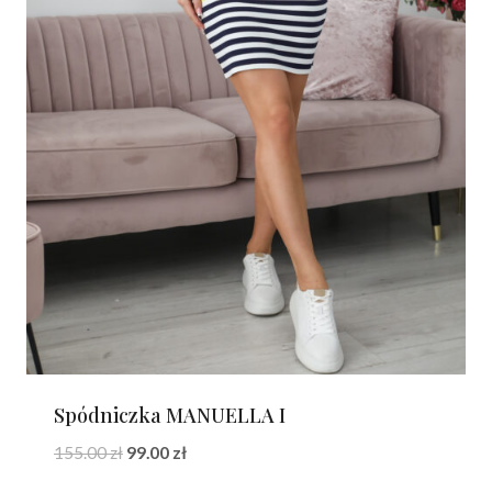
Spódniczka MANUELLA I
Pierwotna
Aktualna
155.00
zł
99.00
zł
cena
cena