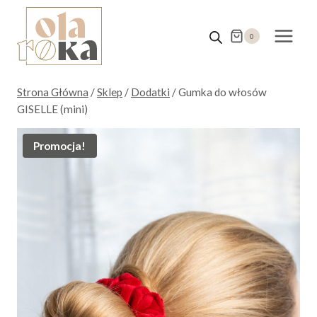
Przejdź
do
0
treści
Strona Główna
/
Sklep
/
Dodatki
/
Gumka do włosów
GISELLE (mini)
Promocja!