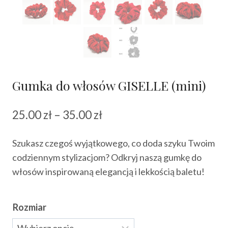
Gumka do włosów GISELLE (mini)
Zakres
25.00
zł
–
35.00
zł
cen:
Szukasz czegoś wyjątkowego, co doda szyku Twoim
od
codziennym stylizacjom? Odkryj naszą gumkę do
25.00 zł
włosów inspirowaną elegancją i lekkością baletu!
do
35.00 zł
Rozmiar