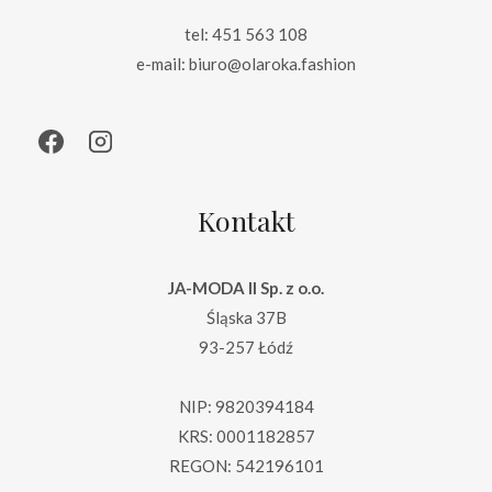
tel: 451 563 108
e-mail: biuro@olaroka.fashion
Kontakt
JA-MODA II Sp. z o.o.
Śląska 37B
93-257 Łódź
NIP: 9820394184
KRS: 0001182857
REGON: 542196101