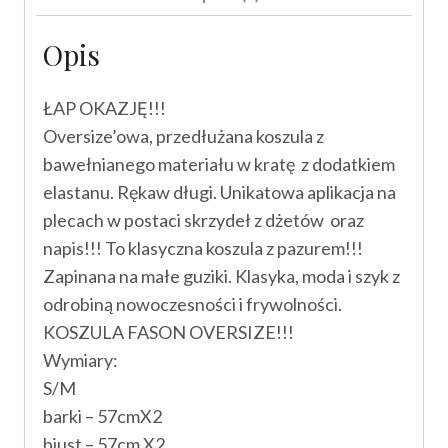
Opis
ŁAP OKAZJĘ!!!
Oversize’owa, przedłużana koszula z
bawełnianego materiału w kratę z dodatkiem
elastanu. Rękaw długi. Unikatowa aplikacja na
plecach w postaci skrzydeł z dżetów oraz
napis!!! To klasyczna koszula z pazurem!!!
Zapinana na małe guziki. Klasyka, moda i szyk z
odrobiną nowoczesności i frywolności.
KOSZULA FASON OVERSIZE!!!
Wymiary:
S/M
barki – 57cmX2
biust – 57cm X2