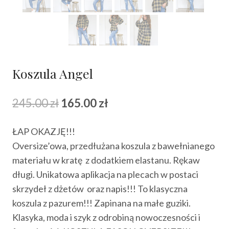
Koszula Angel
Pierwotna
Aktualna
245.00
zł
165.00
zł
cena
cena
ŁAP OKAZJĘ!!!
wynosiła:
wynosi:
Oversize’owa, przedłużana koszula z bawełnianego
245.00 zł.
165.00 zł.
materiału w kratę z dodatkiem elastanu. Rękaw
długi. Unikatowa aplikacja na plecach w postaci
skrzydeł z dżetów oraz napis!!! To klasyczna
koszula z pazurem!!! Zapinana na małe guziki.
Klasyka, moda i szyk z odrobiną nowoczesności i