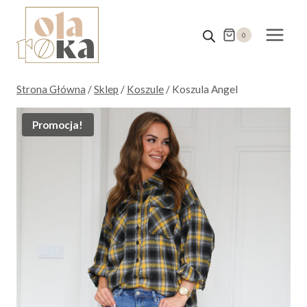
Przejdź
do
0
treści
Strona Główna
/
Sklep
/
Koszule
/
Koszula Angel
Promocja!