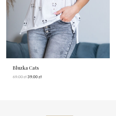
Bluzka Cats
Pierwotna
Aktualna
69.00
zł
39.00
zł
cena
cena
wynosiła:
wynosi:
69.00 zł.
39.00 zł.