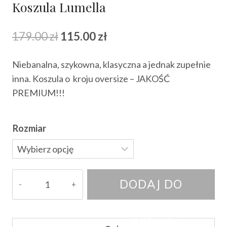
Koszula Lumella
Pierwotna
Aktualna
179.00
zł
115.00
zł
cena
cena
Niebanalna, szykowna, klasyczna a jednak zupełnie
wynosiła:
wynosi:
inna. Koszula o kroju oversize – JAKOŚĆ
179.00 zł.
115.00 zł.
PREMIUM!!!
Rozmiar
ilość
DODAJ DO
Koszula
Lumella
KOSZYKA