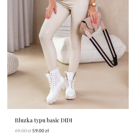
Bluzka typu basic DIDI
Pierwotna
Aktualna
69.00
zł
59.00
zł