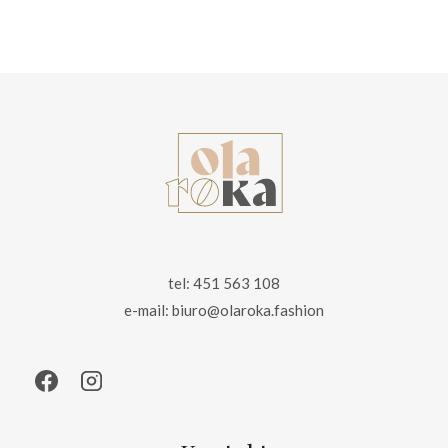
cena
cena
wynosiła:
wynosi:
69.00 zł.
59.00 zł.
tel: 451 563 108
e-mail: biuro@olaroka.fashion