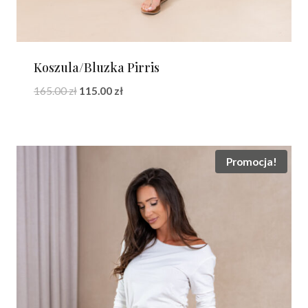
Koszula/Bluzka Pirris
Pierwotna
Aktualna
165.00
zł
115.00
zł
cena
cena
wynosiła:
wynosi:
165.00 zł.
115.00 zł.
Promocja!