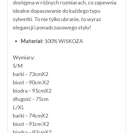
dostępna w różnych rozmiarach, co zapewnia
idealne dopasowanie do każdego typu
sylwetki. To nie tylko ubranie, to wyraz
elegancji i ponadczasowego stylu!
Materiał:
100% WISKOZA
Wymiary:
S/M
barki – 73cmX2
biust – 90cm X2
biodra – 91cmX2
długość – 75cm
L/XL
barki – 74cmX2
biust – 91cm X2
biodra – 92cmX2