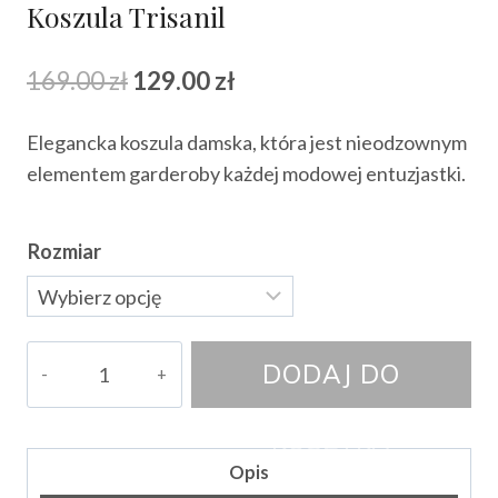
Koszula Trisanil
Pierwotna
Aktualna
169.00
zł
129.00
zł
cena
cena
Elegancka koszula damska, która jest nieodzownym
wynosiła:
wynosi:
elementem garderoby każdej modowej entuzjastki.
169.00 zł.
129.00 zł.
Rozmiar
ilość
DODAJ DO
Koszula
Trisanil
KOSZYKA
Opis