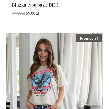
Bluzka typu basic DIDI
Pierwotna
Aktualna
69.00
zł
59.00
zł
cena
cena
wynosiła:
wynosi:
69.00 zł.
59.00 zł.
Promocja!