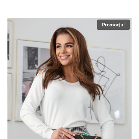
wynosiła:
wynosi:
125.00 zł.
99.00 zł.
Promocja!