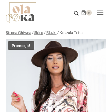
Przejdź
do
0
treści
Strona Główna
/
Sklep
/
Bluzki
/
Koszula Trisanil
Promocja!