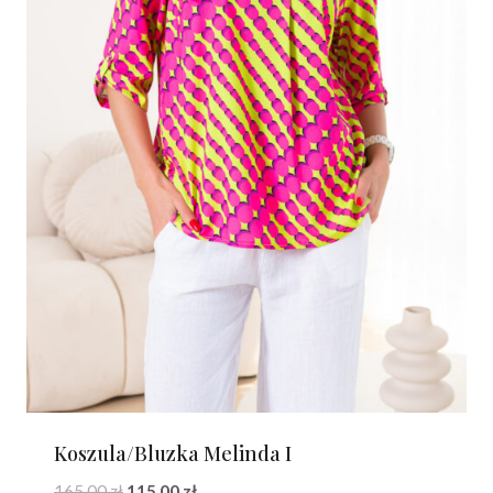
Koszula/Bluzka Melinda I
Pierwotna
Aktualna
165.00
zł
115.00
zł