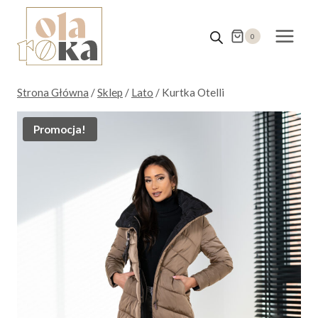
Przejdź
do
0
treści
Strona Główna
/
Sklep
/
Lato
/
Kurtka Otelli
Promocja!