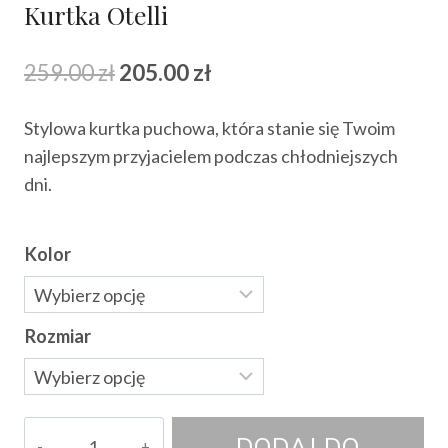
Kurtka Otelli
Pierwotna
Aktualna
259.00
zł
205.00
zł
cena
cena
Stylowa kurtka puchowa, która stanie się Twoim
wynosiła:
wynosi:
najlepszym przyjacielem podczas chłodniejszych
259.00 zł.
205.00 zł.
dni.
Kolor
Rozmiar
ilość
DODAJ DO