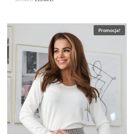
cena
cena
wynosiła:
wynosi:
165.00 zł.
115.00 zł.
Promocja!