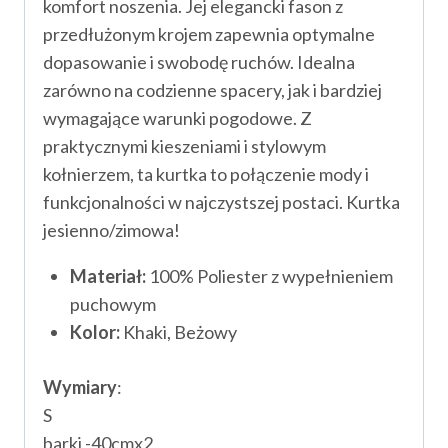
komfort noszenia. Jej elegancki fason z
przedłużonym krojem zapewnia optymalne
dopasowanie i swobodę ruchów. Idealna
zarówno na codzienne spacery, jak i bardziej
wymagające warunki pogodowe. Z
praktycznymi kieszeniami i stylowym
kołnierzem, ta kurtka to połączenie mody i
funkcjonalności w najczystszej postaci. Kurtka
jesienno/zimowa!
Materiał:
100% Poliester z wypełnieniem
puchowym
Kolor:
Khaki, Beżowy
Wymiary
:
S
barki -40cmx2