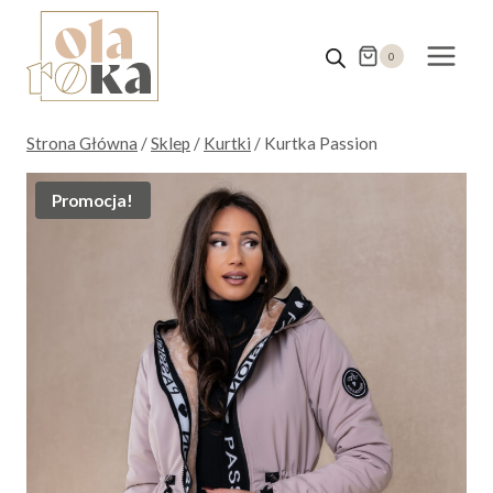
Przejdź
do
0
treści
Strona Główna
/
Sklep
/
Kurtki
/
Kurtka Passion
Promocja!