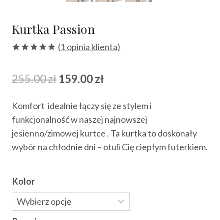
Kurtka Passion
(
1
opinia klienta)
Oceniony
1
5.00
na 5
Pierwotna
Aktualna
255.00
zł
159.00
zł
na
podstawie
cena
cena
oceny
klienta
Komfort idealnie łączy się ze stylem i
wynosiła:
wynosi:
funkcjonalność w naszej najnowszej
255.00 zł.
159.00 zł.
jesienno/zimowej kurtce . Ta kurtka to doskonały
wybór na chłodnie dni – otuli Cię ciepłym futerkiem.
Kolor