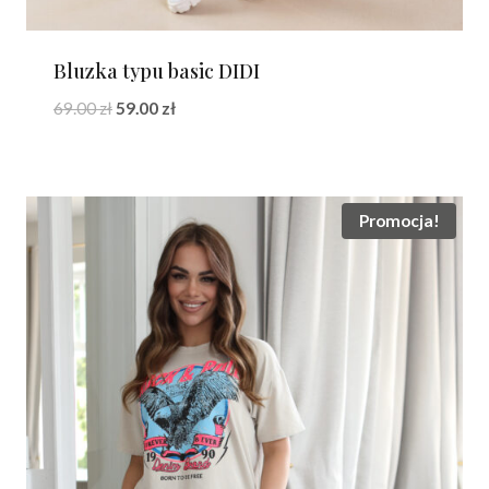
Bluzka typu basic DIDI
Pierwotna
Aktualna
69.00
zł
59.00
zł
cena
cena
wynosiła:
wynosi:
69.00 zł.
59.00 zł.
Promocja!