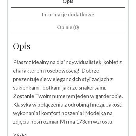
Opis
Informacje dodatkowe
Opinie (0)
Opis
Płaszcz idealny na dla indywidualistek, kobiet z
charakterem i osobowością! Dobrze
prezentuje się w eleganckich stylizacjach z
sukienkami i botkami jak i ze snakersami.
Zostanie Twoim numerem jeden w garderobie.
Klasyka w połączeniu z odrobiną finezji. Jakość
wykonania i komfort noszenia! Modelka na
zdjęciu nosi rozmiar M i ma 173cm wzrostu.
XS/M