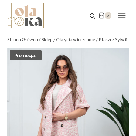
Przejdź
do
0
treści
Strona Główna
/
Sklep
/
Okrycia wierzchnie
/
Płaszcz Sylwii
Promocja!