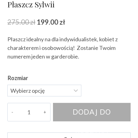
Płaszcz Sylwii
Pierwotna
Aktualna
275.00
zł
199.00
zł
cena
cena
Płaszcz idealny na dla indywidualistek, kobiet z
wynosiła:
wynosi:
charakterem i osobowością! Zostanie Twoim
275.00 zł.
199.00 zł.
numerem jeden w garderobie.
Rozmiar
ilość
DODAJ DO
Płaszcz
Sylwii
KOSZYKA