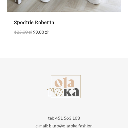
Spodnie Roberta
Pierwotna
Aktualna
125.00
zł
99.00
zł
cena
cena
wynosiła:
wynosi:
125.00 zł.
99.00 zł.
tel: 451 563 108
e-mail: biuro@olaroka.fashion