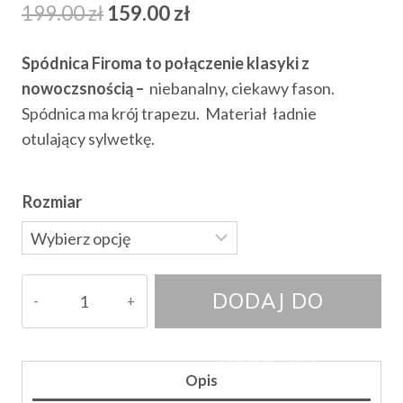
Pierwotna
Aktualna
199.00
zł
159.00
zł
cena
cena
Spódnica Firoma to połączenie klasyki z
wynosiła:
wynosi:
nowoczsnością –
niebanalny, ciekawy fason.
199.00 zł.
159.00 zł.
Spódnica ma krój trapezu. Materiał ładnie
otulający sylwetkę.
Rozmiar
ilość
DODAJ DO
Spódnica
Carlla
KOSZYKA
II
Opis