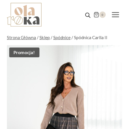
Przejdź
do
0
treści
Strona Główna
/
Sklep
/
Spódnice
/
Spódnica Carlla II
Promocja!