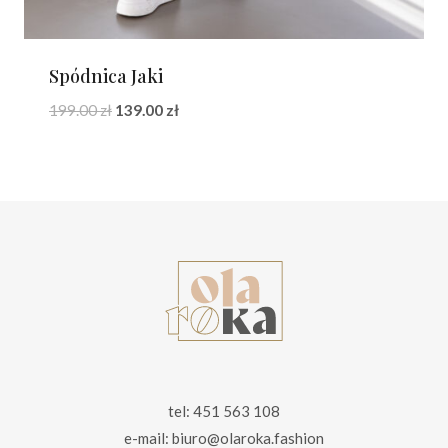
Spódnica Jaki
Pierwotna
Aktualna
199.00
zł
139.00
zł
cena
cena
wynosiła:
wynosi:
199.00 zł.
139.00 zł.
tel: 451 563 108
e-mail: biuro@olaroka.fashion