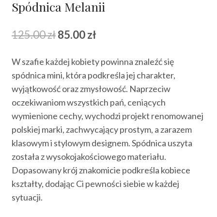
Spódnica Melanii
Pierwotna
Aktualna
125.00
zł
85.00
zł
cena
cena
W szafie każdej kobiety powinna znaleźć się
wynosiła:
wynosi:
spódnica mini, która podkreśla jej charakter,
125.00 zł.
85.00 zł.
wyjątkowość oraz zmysłowość. Naprzeciw
oczekiwaniom wszystkich pań, ceniących
wymienione cechy, wychodzi projekt renomowanej
polskiej marki, zachwycający prostym, a zarazem
klasowym i stylowym designem. Spódnica uszyta
została z wysokojakościowego materiału.
Dopasowany krój znakomicie podkreśla kobiece
kształty, dodając Ci pewności siebie w każdej
sytuacji.