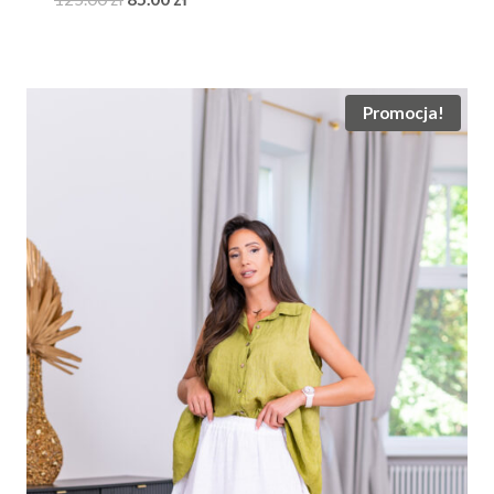
cena
cena
wynosiła:
wynosi:
125.00 zł.
85.00 zł.
Promocja!