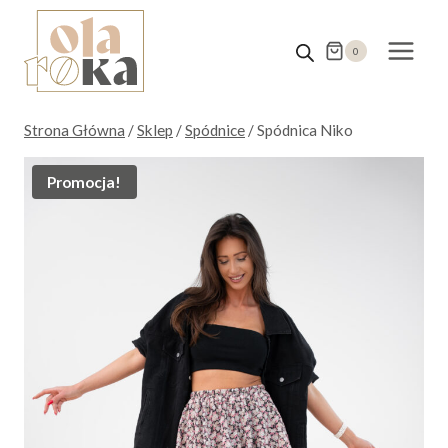
Przejdź
do
0
treści
Strona Główna
/
Sklep
/
Spódnice
/
Spódnica Niko
Promocja!