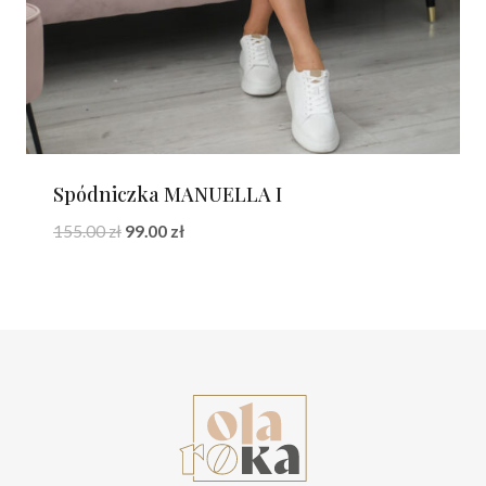
Spódniczka MANUELLA I
Pierwotna
Aktualna
155.00
zł
99.00
zł
cena
cena
wynosiła:
wynosi:
155.00 zł.
99.00 zł.