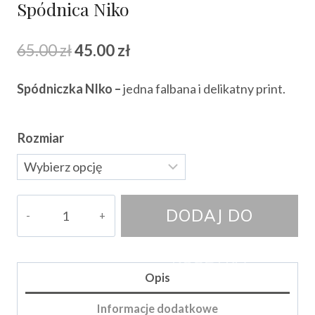
Spódnica Niko
Pierwotna
Aktualna
65.00
zł
45.00
zł
cena
cena
Spódniczka NIko –
jedna falbana i delikatny print.
wynosiła:
wynosi:
65.00 zł.
45.00 zł.
Rozmiar
ilość
DODAJ DO
Spódnica
Niko
KOSZYKA
Opis
Informacje dodatkowe