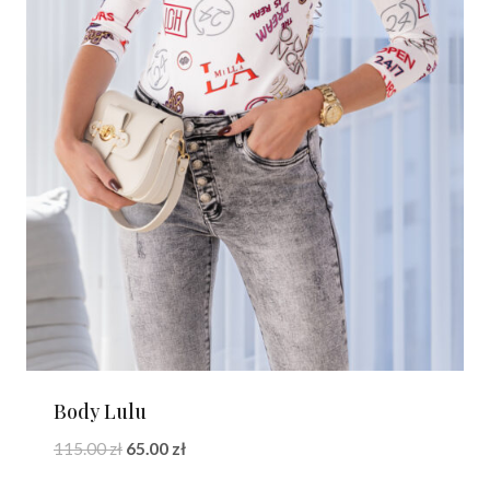
Body Lulu
Pierwotna
Aktualna
115.00
zł
65.00
zł
cena
cena