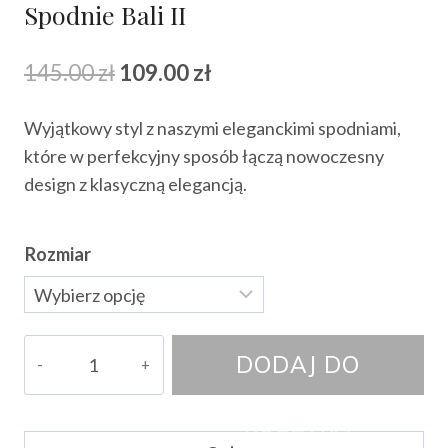
Spodnie Bali II
Pierwotna
Aktualna
145.00
zł
109.00
zł
cena
cena
Wyjątkowy styl z naszymi eleganckimi spodniami,
wynosiła:
wynosi:
które w perfekcyjny sposób łączą nowoczesny
145.00 zł.
109.00 zł.
design z klasyczną elegancją.
Rozmiar
ilość
DODAJ DO
Spodnie
Bali
KOSZYKA
II