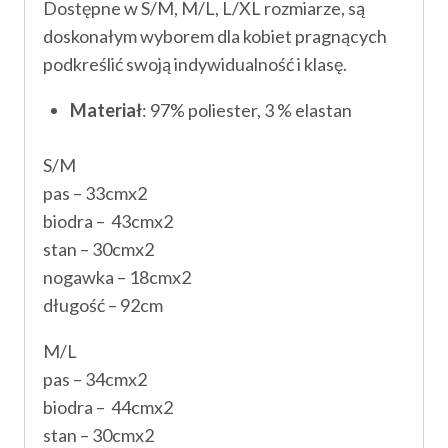
Dostępne w S/M, M/L, L/XL rozmiarze, są
doskonałym wyborem dla kobiet pragnących
podkreślić swoją indywidualność i klasę.
Materiał
: 97% poliester, 3 % elastan
S/M
pas – 33cmx2
biodra – 43cmx2
stan – 30cmx2
nogawka – 18cmx2
długość – 92cm
M/L
pas – 34cmx2
biodra – 44cmx2
stan – 30cmx2