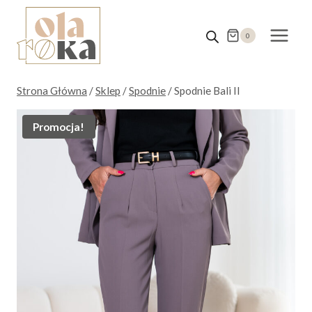
Przejdź
do
0
treści
Strona Główna
/
Sklep
/
Spodnie
/
Spodnie Bali II
Promocja!