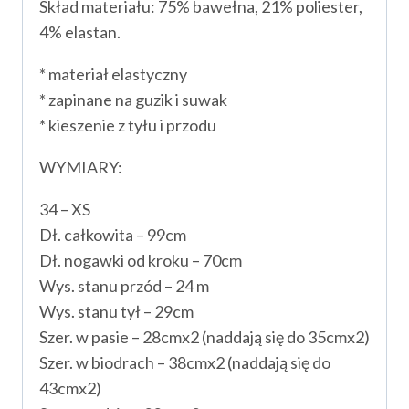
Skład materiału: 75% bawełna, 21% poliester,
4% elastan.
* materiał elastyczny
* zapinane na guzik i suwak
* kieszenie z tyłu i przodu
WYMIARY:
34 – XS
Dł. całkowita – 99cm
Dł. nogawki od kroku – 70cm
Wys. stanu przód – 24 m
Wys. stanu tył – 29cm
Szer. w pasie – 28cmx2 (naddają się do 35cmx2)
Szer. w biodrach – 38cmx2 (naddają się do
43cmx2)