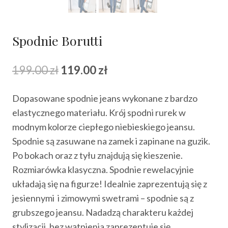
Spodnie Borutti
Pierwotna
Aktualna
199.00
zł
119.00
zł
cena
cena
Dopasowane spodnie jeans wykonane z bardzo
wynosiła:
wynosi:
elastycznego materiału. Krój spodni rurek w
199.00 zł.
119.00 zł.
modnym kolorze ciepłego niebieskiego jeansu.
Spodnie są zasuwane na zamek i zapinane na guzik.
Po bokach oraz z tyłu znajdują się kieszenie.
Rozmiarówka klasyczna. Spodnie rewelacyjnie
układają się na figurze! Idealnie zaprezentują się z
jesiennymi i zimowymi swetrami – spodnie są z
grubszego jeansu. Nadadzą charakteru każdej
stylizacji, bez wątpienia zaprezentuje się