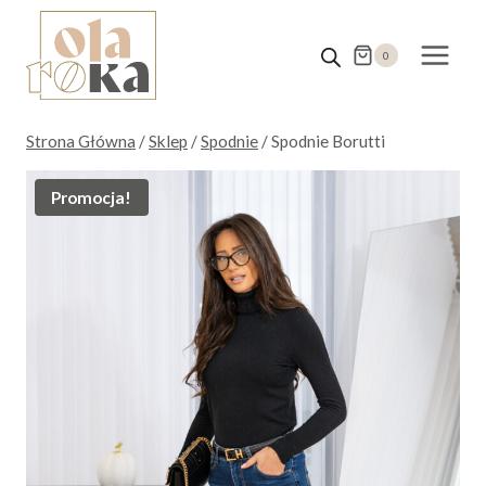
Przejdź
do
0
treści
Strona Główna
/
Sklep
/
Spodnie
/
Spodnie Borutti
Promocja!