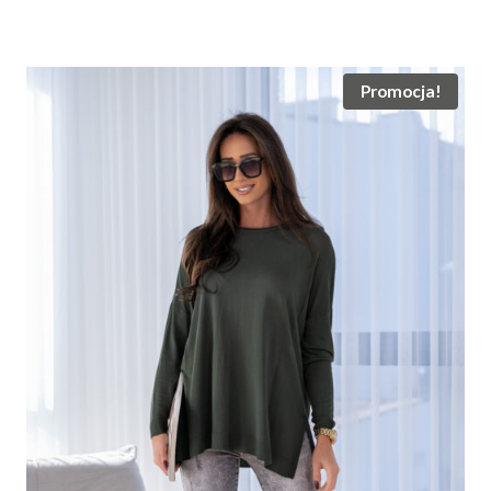
cena
cena
wynosiła:
wynosi:
125.00 zł.
99.00 zł.
Promocja!