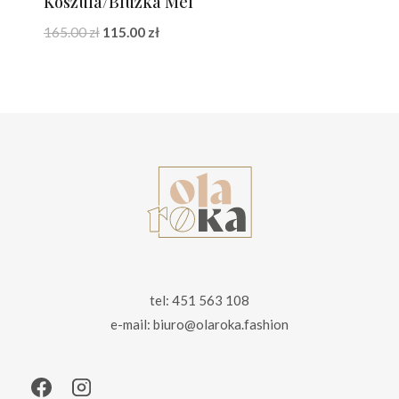
Koszula/Bluzka Mel
Pierwotna
Aktualna
165.00
zł
115.00
zł
cena
cena
wynosiła:
wynosi:
165.00 zł.
115.00 zł.
tel: 451 563 108
e-mail: biuro@olaroka.fashion