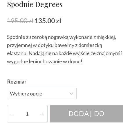
Spodnie Degrees
Pierwotna
Aktualna
195.00
zł
135.00
zł
cena
cena
Spodnie z szeroką nogawką wykonane z miękkiej,
wynosiła:
wynosi:
przyjemnej w dotyku bawełny z domieszką
195.00 zł.
135.00 zł.
elastanu. Nadają się na każde wyjście ze znajomymi i
wygodne leniuchowanie w domu!
Rozmiar
ilość
DODAJ DO
Spodnie
Degrees