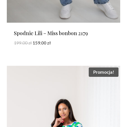
Spodnie Lili – Miss bonbon 2179
Pierwotna
Aktualna
199.00
zł
159.00
zł
cena
cena
wynosiła:
wynosi:
199.00 zł.
159.00 zł.
Promocja!