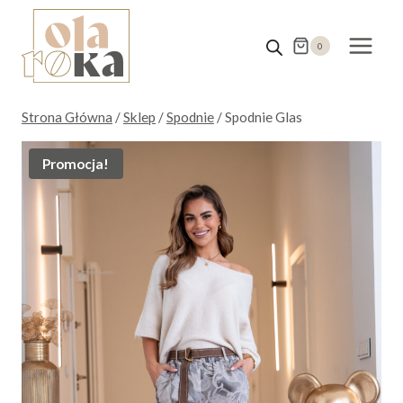
Przejdź
do
0
treści
Strona Główna
/
Sklep
/
Spodnie
/
Spodnie Glas
Promocja!