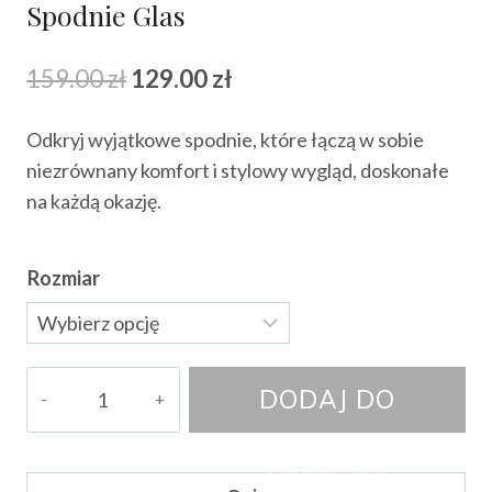
Spodnie Glas
Pierwotna
Aktualna
159.00
zł
129.00
zł
cena
cena
Odkryj wyjątkowe spodnie, które łączą w sobie
wynosiła:
wynosi:
niezrównany komfort i stylowy wygląd, doskonałe
159.00 zł.
129.00 zł.
na każdą okazję.
Rozmiar
ilość
DODAJ DO
Spodnie
Glas
KOSZYKA