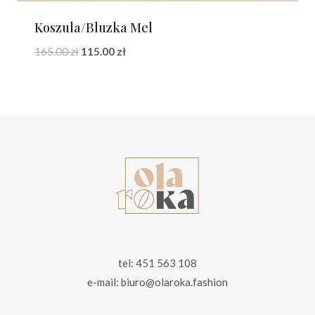
Koszula/Bluzka Mel
Pierwotna
Aktualna
165.00
zł
115.00
zł
cena
cena
wynosiła:
wynosi:
165.00 zł.
115.00 zł.
tel: 451 563 108
e-mail: biuro@olaroka.fashion