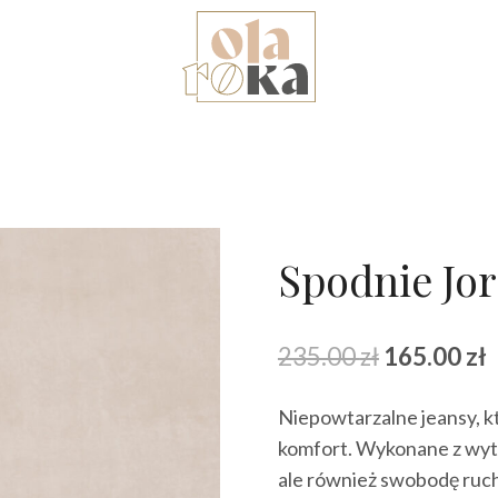
Spodnie Jor
Pierwotna
A
235.00
zł
165.00
zł
cena
Niepowtarzalne jeansy, k
wynosiła:
w
komfort. Wykonane z wytr
235.00 zł.
1
ale również swobodę ruch