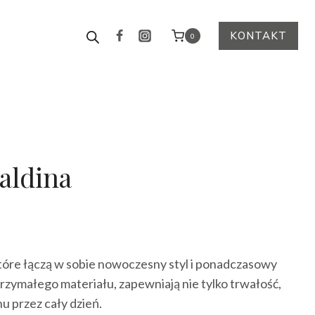
KONTAKT
0
aldina
ktualna
cena
tóre łączą w sobie nowoczesny styl i ponadczasowy
ynosi:
zymałego materiału, zapewniają nie tylko trwałość,
65.00 zł.
u przez cały dzień.