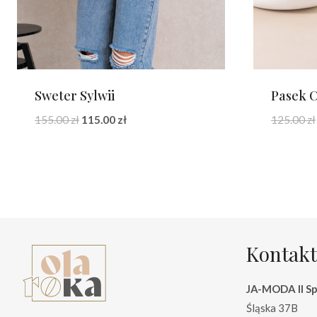
Sweter Sylwii
Pasek 
Pierwotna
Aktualna
155.00
zł
115.00
zł
125.00
zł
cena
cena
wynosiła:
wynosi:
155.00 zł.
115.00 zł.
Kontakt
JA-MODA II Sp.
Śląska 37B