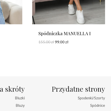
Spódniczka MANUELLA I
a
Pierwotna
Aktualna
155.00
zł
99.00
zł
cena
cena
wynosiła:
wynosi:
155.00 zł.
99.00 zł.
a skróty
Przydatne strony
Bluzki
Spodenki/Szorty
Bluzy
Spódnice