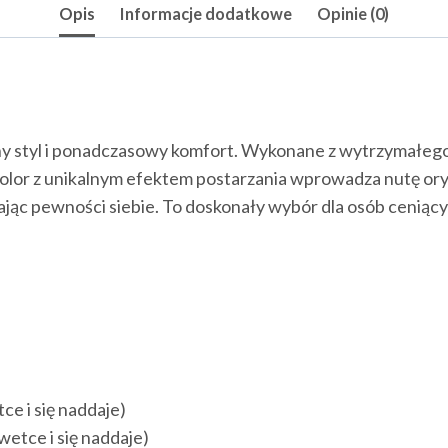
Opis
Informacje dodatkowe
Opinie (0)
y styl i ponadczasowy komfort. Wykonane z wytrzymałego m
olor z unikalnym efektem postarzania wprowadza nutę orygin
odając pewności siebie. To doskonały wybór dla osób cenią
ce i się naddaje)
wetce i się naddaje)