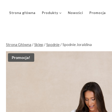
Przejdź
do
Strona główna
Produkty
Nowości
Promocja
treści
Strona Główna
/
Sklep
/
Spodnie
/
Spodnie Joraldina
Promocja!