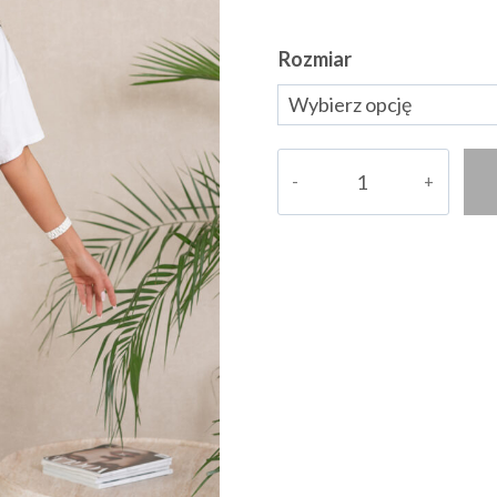
Rozmiar
ilość
Spodnie
Joraldina