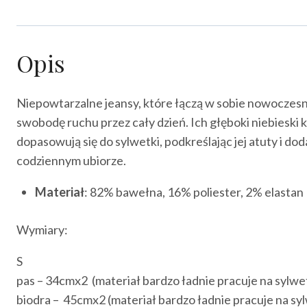
Opis
Niepowtarzalne jeansy, które łączą w sobie nowoczesn
swobodę ruchu przez cały dzień. Ich głęboki niebieski k
dopasowują się do sylwetki, podkreślając jej atuty i d
codziennym ubiorze.
Materiał
: 82% bawełna, 16% poliester, 2% elastan
Wymiary:
S
pas – 34cmx2 (materiał bardzo ładnie pracuje na sylwet
biodra – 45cmx2 (materiał bardzo ładnie pracuje na syl