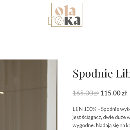
Spodnie Lib
Pierwotna
A
165.00
zł
115.00
zł
cena
LEN 100% – Spodnie wyko
wynosiła:
w
jest ściągacz, dwie duże
165.00 zł.
1
wygodne. Nadają się na k