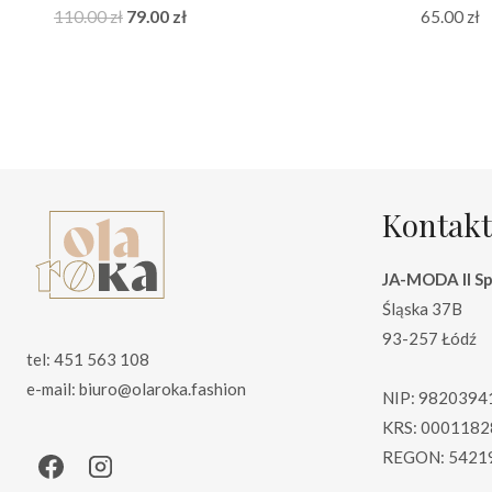
Pierwotna
Aktualna
110.00
zł
79.00
zł
65.00
zł
cena
cena
wynosiła:
wynosi:
110.00 zł.
79.00 zł.
Kontakt
JA-MODA II Sp.
Śląska 37B
93-257 Łódź
tel: 451 563 108
e-mail: biuro@olaroka.fashion
NIP: 9820394
KRS: 0001182
REGON: 5421