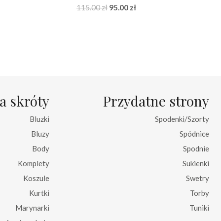
na
Pierwotna
Aktualna
115.00
zł
95.00
zł
cena
cena
:
wynosiła:
wynosi:
zł.
115.00 zł.
95.00 zł.
a skróty
Przydatne strony
Bluzki
Spodenki/Szorty
Bluzy
Spódnice
Body
Spodnie
Komplety
Sukienki
Koszule
Swetry
Kurtki
Torby
Marynarki
Tuniki