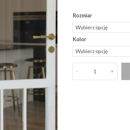
Rozmiar
Kolor
ilość
Spodnie
Libis