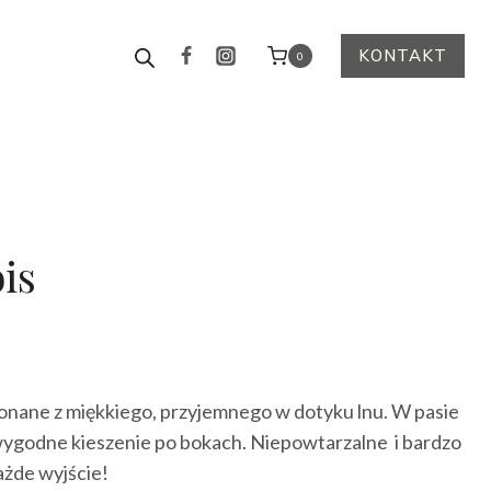
KONTAKT
0
is
ktualna
cena
nane z miękkiego, przyjemnego w dotyku lnu. W pasie
ynosi:
 wygodne kieszenie po bokach. Niepowtarzalne i bardzo
15.00 zł.
ażde wyjście!