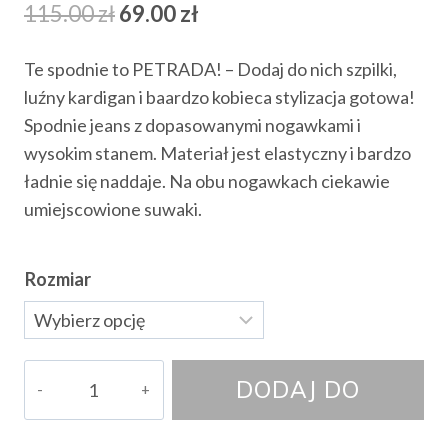
Pierwotna
Aktualna
115.00
zł
69.00
zł
cena
cena
Te spodnie to PETRADA! – Dodaj do nich szpilki,
wynosiła:
wynosi:
luźny kardigan i baardzo kobieca stylizacja gotowa!
115.00 zł.
69.00 zł.
Spodnie jeans z dopasowanymi nogawkami i
wysokim stanem. Materiał jest elastyczny i bardzo
ładnie się naddaje. Na obu nogawkach ciekawie
umiejscowione suwaki.
Rozmiar
ilość
DODAJ DO
Spodnie
Lusilla