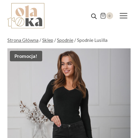
Przejdź
do
0
treści
Strona Główna
/
Sklep
/
Spodnie
/
Spodnie Lusilla
Promocja!