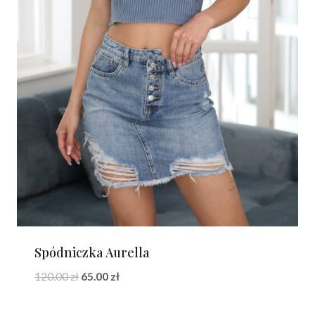
Spódniczka Aurella
Pierwotna
Aktualna
120.00
zł
65.00
zł
cena
cena
wynosiła:
wynosi: