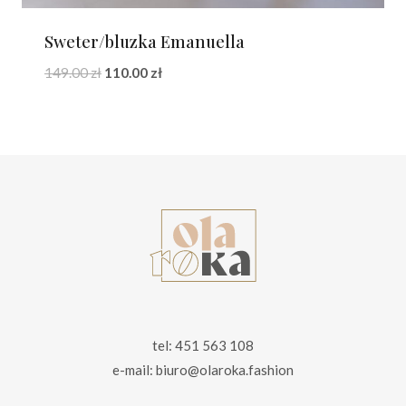
Sweter/bluzka Emanuella
Pierwotna
Aktualna
149.00
zł
110.00
zł
cena
cena
wynosiła:
wynosi:
149.00 zł.
110.00 zł.
tel: 451 563 108
e-mail: biuro@olaroka.fashion