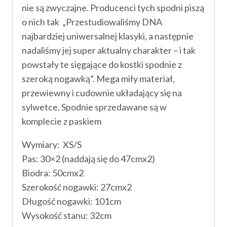
nie są zwyczajne. Producenci tych spodni piszą
o nich tak „Przestudiowaliśmy DNA
najbardziej uniwersalnej klasyki, a następnie
nadaliśmy jej super aktualny charakter – i tak
powstały te sięgające do kostki spodnie z
szeroką nogawką”. Mega miły materiał,
przewiewny i cudownie układający się na
sylwetce. Spodnie sprzedawane są w
komplecie z paskiem
Wymiary: XS/S
Pas: 30×2 (naddają się do 47cmx2)
Biodra: 50cmx2
Szerokość nogawki: 27cmx2
Długość nogawki: 101cm
Wysokość stanu: 32cm