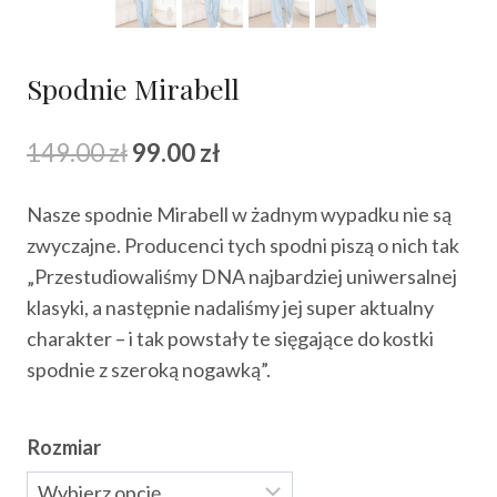
Spodnie Mirabell
Pierwotna
Aktualna
149.00
zł
99.00
zł
cena
cena
Nasze spodnie Mirabell w żadnym wypadku nie są
wynosiła:
wynosi:
zwyczajne. Producenci tych spodni piszą o nich tak
149.00 zł.
99.00 zł.
„Przestudiowaliśmy DNA najbardziej uniwersalnej
klasyki, a następnie nadaliśmy jej super aktualny
charakter – i tak powstały te sięgające do kostki
spodnie z szeroką nogawką”.
Rozmiar