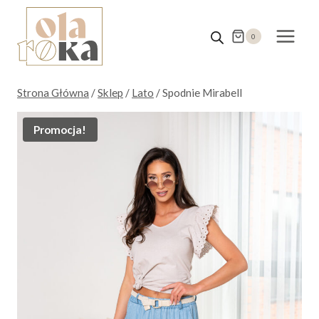
Przejdź
do
0
treści
Strona Główna
/
Sklep
/
Lato
/
Spodnie Mirabell
Promocja!