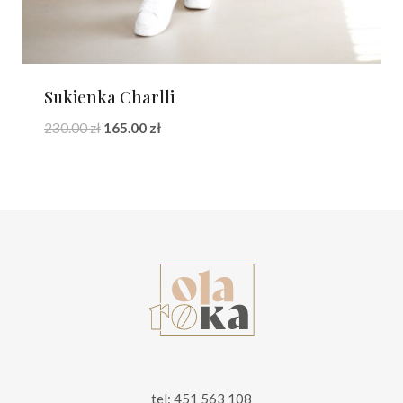
Sukienka Charlli
Pierwotna
Aktualna
230.00
zł
165.00
zł
cena
cena
wynosiła:
wynosi:
230.00 zł.
165.00 zł.
tel: 451 563 108