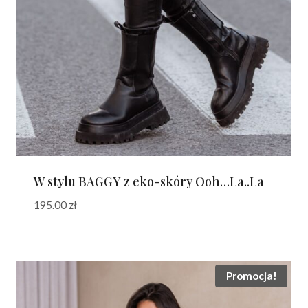
W stylu BAGGY z eko-skóry Ooh…La..La
195.00
zł
Promocja!