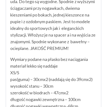
uda. Do tego są wygodne. Spodnie z wyższymi
ściągaczami przy nogawkach, dwiema
kieszeniami po bokach, jednej kieszonce na
pupie i z ozdobnym paskiem. Jest to modele
idealny do sportowych jak i eleganckich
stylizacji. Włożysz je na spacer a i na wyjścia ze
znajomymi. Spodnie wykonane z bawełny –
ocieplane. JAKOŚĆ PREMIUM!
Wymiary podane na płasko bez naciągania
materiał lekko się naddaje
XS/S
pas(guma) – 30cmx2 (naddają się do 39cmx2)
wysokość stanu – 30cm
szerokość w biodrach – 47cmx2
długość nogawki zewnętrzna – 100cm
długość nogawki wewnętrzna -68cm