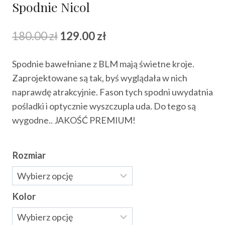
Spodnie Nicol
Pierwotna
Aktualna
180.00
zł
129.00
zł
cena
cena
Spodnie bawełniane z BLM mają świetne kroje.
wynosiła:
wynosi:
Zaprojektowane są tak, byś wyglądała w nich
180.00 zł.
129.00 zł.
naprawdę atrakcyjnie. Fason tych spodni uwydatnia
pośladki i optycznie wyszczupla uda. Do tego są
wygodne.. JAKOŚĆ PREMIUM!
Rozmiar
Kolor