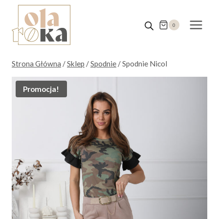
Przejdź
do
0
treści
Strona Główna
/
Sklep
/
Spodnie
/
Spodnie Nicol
Promocja!