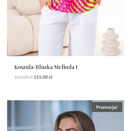
Koszula/Bluzka Melinda I
Pierwotna
Aktualna
165.00
zł
115.00
zł
cena
cena
wynosiła:
wynosi:
165.00 zł.
115.00 zł.
Promocja!