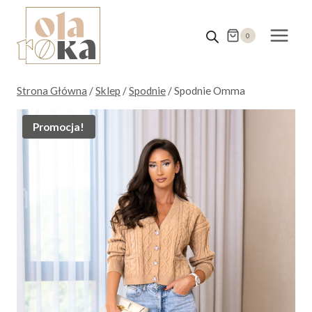
Przejdź
do
0
treści
Strona Główna
/
Sklep
/
Spodnie
/
Spodnie Omma
Promocja!