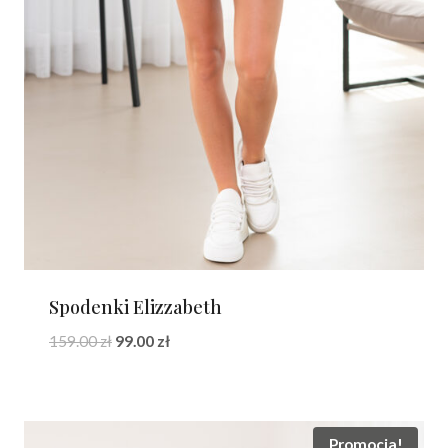
Spodenki Elizzabeth
Pierwotna
Aktualna
159.00
zł
99.00
zł
cena
cena
wynosiła:
wynosi:
159.00 zł.
99.00 zł.
Promocja!