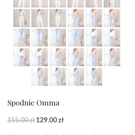
Spodnie Omma
Pierwotna
Aktualna
155.00
zł
129.00
zł
cena
cena