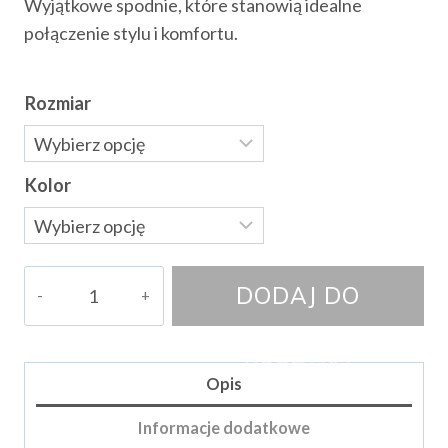
Wyjątkowe spodnie, które stanowią idealne
wynosiła:
wynosi:
połączenie stylu i komfortu.
155.00 zł.
129.00 zł.
Rozmiar
Kolor
ilość
DODAJ DO
Spodnie
Omma
KOSZYKA
Opis
Informacje dodatkowe