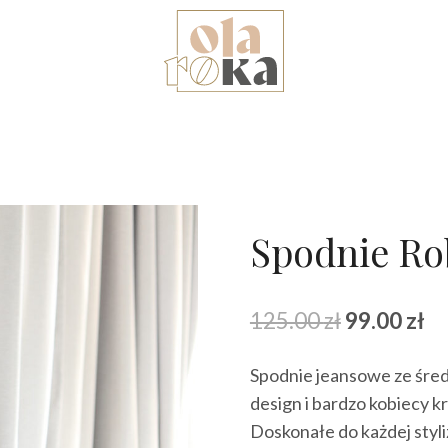
Spodnie Ro
Pierwotna
Ak
125.00
zł
99.00
zł
cena
ce
Spodnie jeansowe ze śred
wynosiła:
wy
design i bardzo kobiecy kr
125.00 zł.
99
Doskonałe do każdej styli