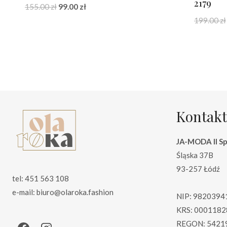
2179
Pierwotna
Aktualna
155.00
zł
99.00
zł
cena
cena
199.00
zł
wynosiła:
wynosi:
155.00 zł.
99.00 zł.
Kontakt
JA-MODA II Sp.
Śląska 37B
93-257 Łódź
tel: 451 563 108
e-mail: biuro@olaroka.fashion
NIP: 9820394
KRS: 0001182
REGON: 5421