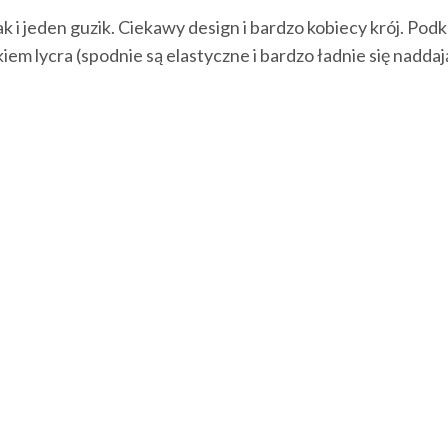
i jeden guzik. Ciekawy design i bardzo kobiecy krój. Podk
iem lycra (spodnie są elastyczne i bardzo ładnie się naddaj