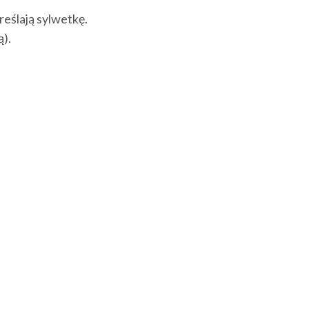
reślają sylwetkę.
ą).