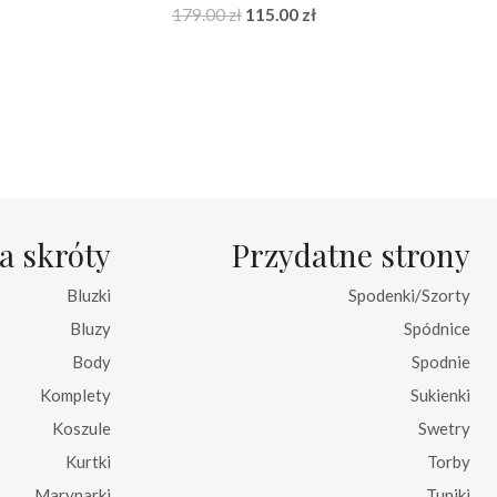
na
Pierwotna
Aktualna
179.00
zł
115.00
zł
cena
cena
:
wynosiła:
wynosi:
zł.
179.00 zł.
115.00 zł.
a skróty
Przydatne strony
Bluzki
Spodenki/Szorty
Bluzy
Spódnice
Body
Spodnie
Komplety
Sukienki
Koszule
Swetry
Kurtki
Torby
Marynarki
Tuniki