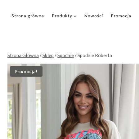
Przejdź
do
Strona główna
Produkty
Nowości
Promocja
treści
Strona Główna
/
Sklep
/
Spodnie
/
Spodnie Roberta
Promocja!