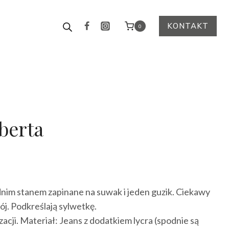
KONTAKT
0
berta
tualna
na
nim stanem zapinane na suwak i jeden guzik. Ciekawy
nosi:
ój. Podkreślają sylwetkę.
.00 zł.
zacji. Materiał: Jeans z dodatkiem lycra (spodnie są