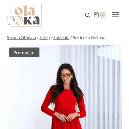
Przejdź
do
0
treści
Strona Główna
/
Sklep
/
Sukienki
/
Sukienka Balbina
Promocja!