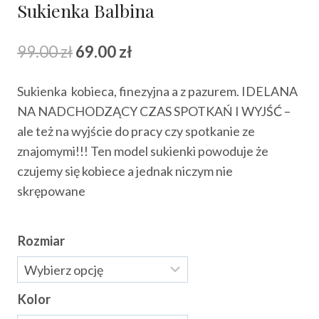
Sukienka Balbina
Pierwotna
Aktualna
99.00
zł
69.00
zł
cena
cena
Sukienka kobieca, finezyjna a z pazurem. IDELANA
wynosiła:
wynosi:
NA NADCHODZĄCY CZAS SPOTKAŃ I WYJŚĆ –
99.00 zł.
69.00 zł.
ale też na wyjście do pracy czy spotkanie ze
znajomymi!!! Ten model sukienki powoduje że
czujemy się kobiece a jednak niczym nie
skrępowane
Rozmiar
Kolor