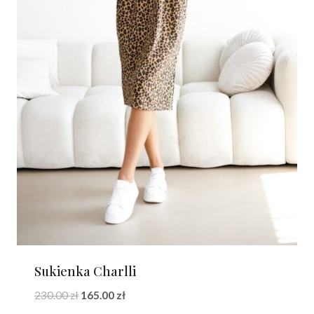
Sukienka Charlli
Pierwotna
Aktualna
230.00
zł
165.00
zł
cena
cena