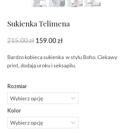
Sukienka Telimena
Pierwotna
Aktualna
215.00
zł
159.00
zł
cena
cena
Bardzo kobieca sukienka w stylu Boho. Ciekawy
wynosiła:
wynosi:
print, dodają uroku i seksapilu.
215.00 zł.
159.00 zł.
Rozmiar
Kolor