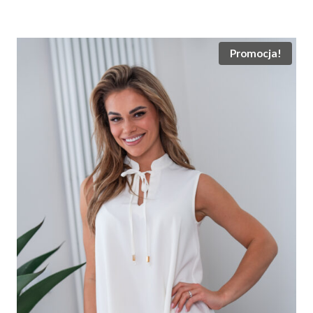
wynosiła:
wynosi:
230.00 zł.
165.00 zł.
Promocja!