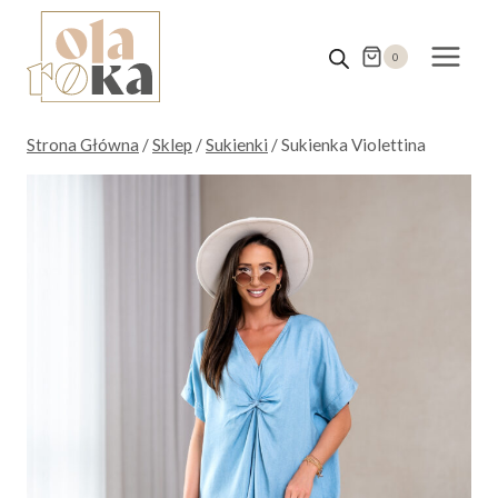
Przejdź
do
0
treści
Strona Główna
/
Sklep
/
Sukienki
/
Sukienka Violettina