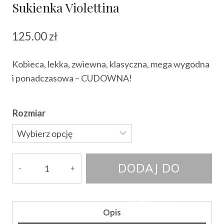
Sukienka Violettina
125.00
zł
Kobieca, lekka, zwiewna, klasyczna, mega wygodna
i ponadczasowa – CUDOWNA!
Rozmiar
ilość
DODAJ DO
Sukienka
Violettina
KOSZYKA
Opis