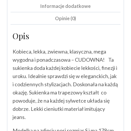
Informacje dodatkowe
Opinie (0)
Opis
Kobieca, lekka, zwiewna, klasyczna, mega
wygodna i ponadczasowa – CUDOWNA! Ta
sukienka doda każdej kobiecie lekkości, finezji i
uroku. Idealnie sprawdzi się w eleganckich, jak
i codziennych stylizacjach. Doskonała na każdą
okazję. Sukienka ma trapezowy kształt co
powoduje, że na każdej sylwetce układa się
dobrze. Lekki cieniutki materiał imitujący
jeans.
Modelka na zdjęciu nosi rozmiar S i ma 178cm