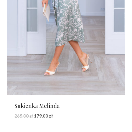
Sukienka Melinda
Pierwotna
Aktualna
265.00
zł
179.00
zł
cena
cena
wynosiła:
wynosi: