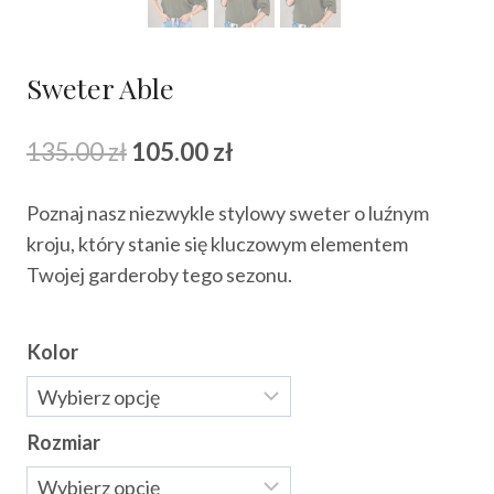
Sweter Able
Pierwotna
Aktualna
135.00
zł
105.00
zł
cena
cena
Poznaj nasz niezwykle stylowy sweter o luźnym
wynosiła:
wynosi:
kroju, który stanie się kluczowym elementem
135.00 zł.
105.00 zł.
Twojej garderoby tego sezonu.
Kolor
Rozmiar