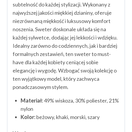
subtelność do każdej stylizacji. Wykonany z
najwyższej jakości miękkiej dzianiny, oferuje
niezrównaną miękkość i luksusowy komfort
noszenia. Sweter doskonale układa się na
każdej sylwetce, dodając jej lekkości i wdzięku.
Idealny zarówno do codziennych, jak i bardziej
formalnych zestawień, ten sweter to must-
have dla każdej kobiety ceniącej sobie
elegancję i wygodę. Wzbogać swoją kolekcję o
ten wyjątkowy model, który zachwyca
ponadczasowym stylem.
Materiał:
49% wiskoza, 30% poliester, 21%
nylon
Kolor:
beżowy, khaki, morski, szary