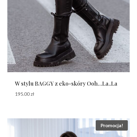
W stylu BAGGY z eko-skóry Ooh…La..La
195.00
zł
Promocja!