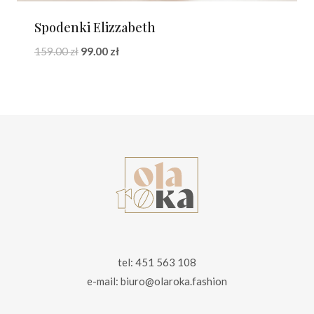
Spodenki Elizzabeth
Pierwotna
Aktualna
159.00
zł
99.00
zł
cena
cena
wynosiła:
wynosi:
159.00 zł.
99.00 zł.
tel: 451 563 108
e-mail: biuro@olaroka.fashion