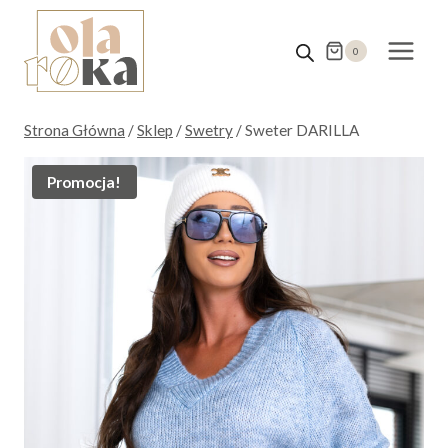
Przejdź
do
0
treści
Strona Główna
/
Sklep
/
Swetry
/
Sweter DARILLA
Promocja!