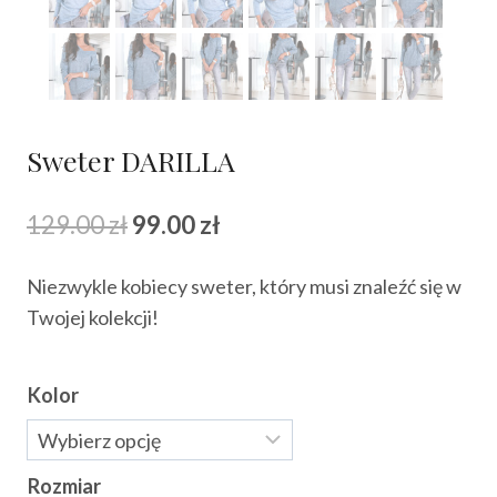
Sweter DARILLA
Pierwotna
Aktualna
129.00
zł
99.00
zł
cena
cena
Niezwykle kobiecy sweter, który musi znaleźć się w
wynosiła:
wynosi:
Twojej kolekcji!
129.00 zł.
99.00 zł.
Kolor
Rozmiar