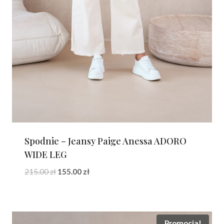
Spodnie – Jeansy Paige Anessa ADORO
WIDE LEG
Pierwotna
Aktualna
215.00
zł
155.00
zł
cena
cena
wynosiła:
wynosi:
215.00 zł.
155.00 zł.
Promocja!