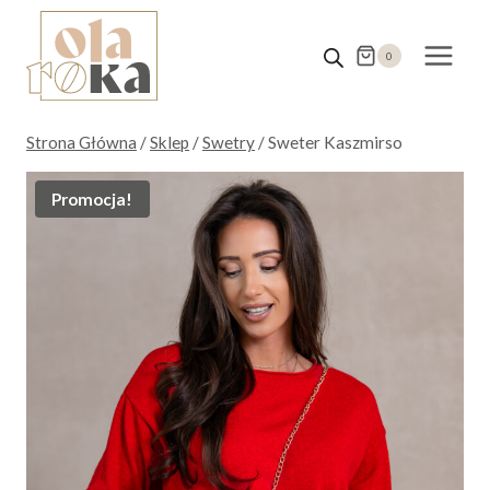
Przejdź
do
0
treści
Strona Główna
/
Sklep
/
Swetry
/
Sweter Kaszmirso
Promocja!