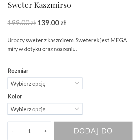
Sweter Kaszmirso
Pierwotna
Aktualna
199.00
zł
139.00
zł
cena
cena
Uroczy sweter z kaszmirem. Sweterek jest MEGA
wynosiła:
wynosi:
miły w dotyku oraz noszeniu.
199.00 zł.
139.00 zł.
Rozmiar
Kolor
ilość
DODAJ DO
Sweter