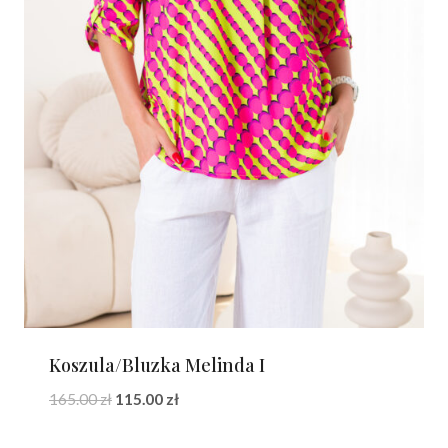
Koszula/Bluzka Melinda I
Pierwotna
Aktualna
165.00
zł
115.00
zł
cena
cena
wynosiła:
wynosi: