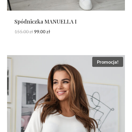
Spódniczka MANUELLA I
Pierwotna
Aktualna
155.00
zł
99.00
zł
cena
cena
wynosiła:
wynosi:
155.00 zł.
99.00 zł.
Promocja!