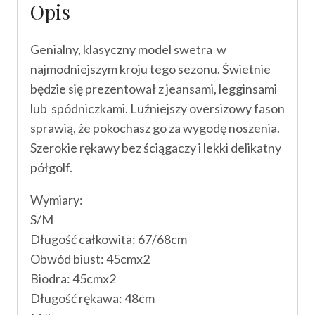
Opis
Genialny, klasyczny model swetra w
najmodniejszym kroju tego sezonu. Świetnie
będzie się prezentował z jeansami, legginsami
lub spódniczkami. Luźniejszy oversizowy fason
sprawią, że pokochasz go za wygodę noszenia.
Szerokie rękawy bez ściągaczy i lekki delikatny
półgolf.
Wymiary:
S/M
Długość całkowita: 67/68cm
Obwód biust: 45cmx2
Biodra: 45cmx2
Długość rękawa: 48cm