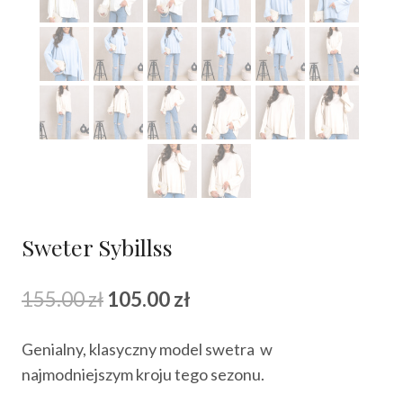
Sweter Sybillss
Pierwotna
Aktualna
155.00
zł
105.00
zł
cena
cena
Genialny, klasyczny model swetra w
wynosiła:
wynosi:
najmodniejszym kroju tego sezonu.
155.00 zł.
105.00 zł.