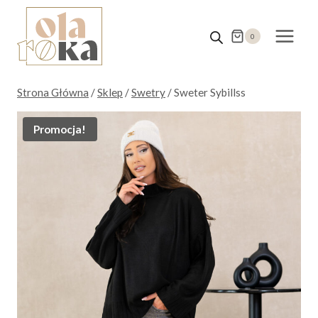
Przejdź
do
0
treści
Strona Główna
/
Sklep
/
Swetry
/
Sweter Sybillss
Promocja!