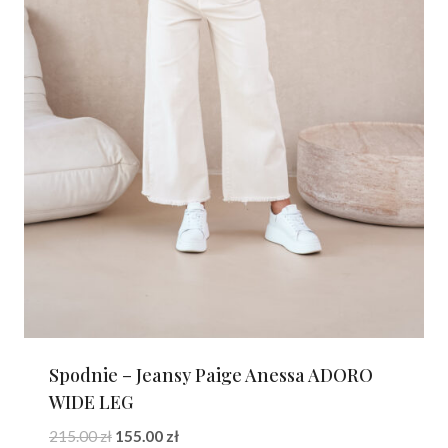
Spodnie – Jeansy Paige Anessa ADORO
WIDE LEG
Pierwotna
Aktualna
215.00
zł
155.00
zł