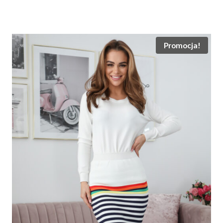
cena
cena
wynosiła:
wynosi:
215.00 zł.
155.00 zł.
Promocja!