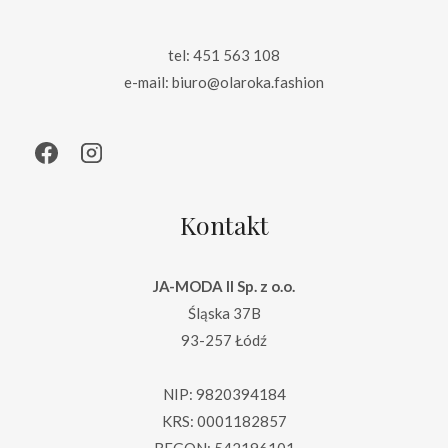
tel: 451 563 108
e-mail: biuro@olaroka.fashion
Kontakt
JA-MODA II Sp. z o.o.
Śląska 37B
93-257 Łódź
NIP: 9820394184
KRS: 0001182857
REGON: 542196101