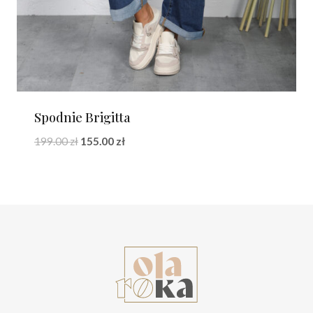
Spodnie Brigitta
Pierwotna
Aktualna
199.00
zł
155.00
zł
cena
cena
wynosiła:
wynosi:
199.00 zł.
155.00 zł.