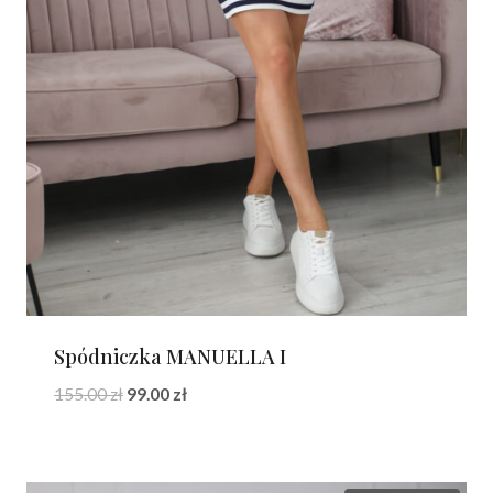
Spódniczka MANUELLA I
Pierwotna
Aktualna
155.00
zł
99.00
zł
cena
cena
wynosiła:
wynosi:
155.00 zł.
99.00 zł.