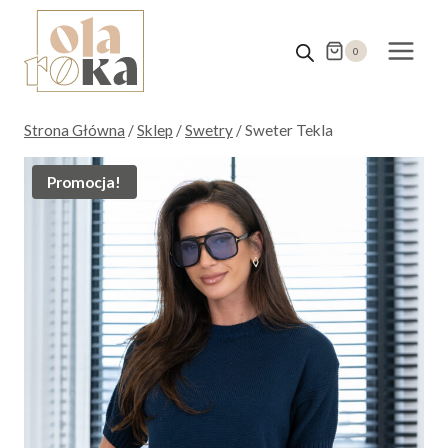
Przejdź
do
0
treści
Strona Główna
/
Sklep
/
Swetry
/
Sweter Tekla
Promocja!