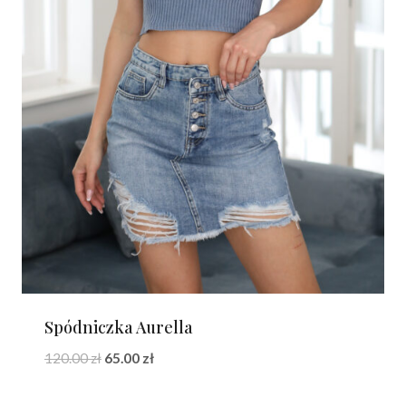
Spódniczka Aurella
Pierwotna
Aktualna
120.00
zł
65.00
zł
cena
cena
wynosiła:
wynosi: