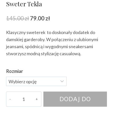
Sweter Tekla
Pierwotna
Aktualna
145.00
zł
79.00
zł
cena
cena
Klasyczny sweterek to doskonały dodatek do
wynosiła:
wynosi:
damskiej garderoby. W połączeniu z ulubionymi
145.00 zł.
79.00 zł.
jeansami, spódnicą i wygodnymi sneakersami
stworzysz modną stylizację casualową.
Rozmiar
ilość
DODAJ DO
Sweter
Tekla