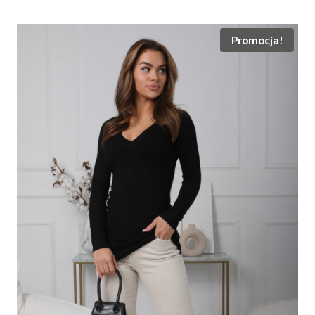
wynosiła:
wynosi:
19.00 zł.
10.00 zł.
Promocja!