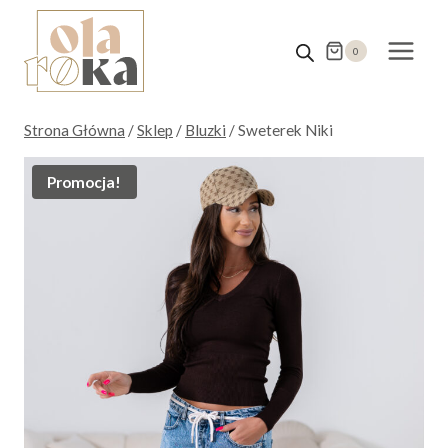
Przejdź
do
0
treści
Strona Główna
/
Sklep
/
Bluzki
/
Sweterek Niki
Promocja!