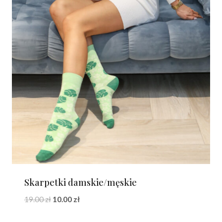
Skarpetki damskie/męskie
Pierwotna
Aktualna
19.00
zł
10.00
zł
cena
cena