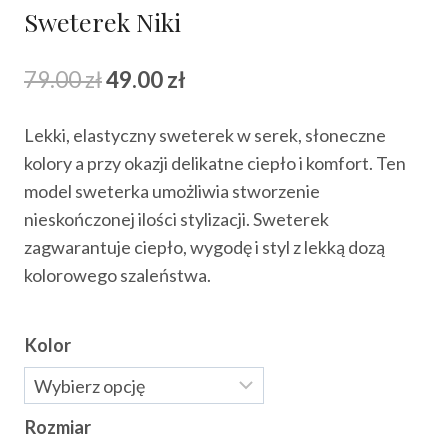
Sweterek Niki
Pierwotna
Aktualna
79.00
zł
49.00
zł
cena
cena
Lekki, elastyczny sweterek w serek, słoneczne
wynosiła:
wynosi:
kolory a przy okazji delikatne ciepło i komfort. Ten
79.00 zł.
49.00 zł.
model sweterka umożliwia stworzenie
nieskończonej ilości stylizacji. Sweterek
zagwarantuje ciepło, wygodę i styl z lekką dozą
kolorowego szaleństwa.
Kolor
Rozmiar