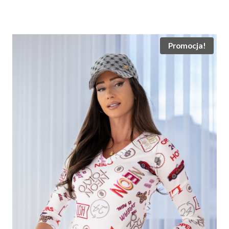
cena
cena
wynosiła:
wynosi:
230.00 zł.
165.00 zł.
Promocja!