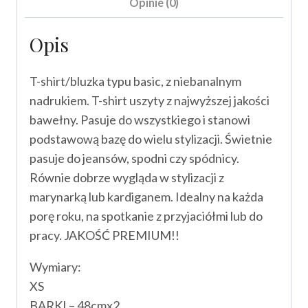
Opinie (0)
Opis
T-shirt/bluzka typu basic, z niebanalnym
nadrukiem. T-shirt uszyty z najwyższej jakości
bawełny. Pasuje do wszystkiego i stanowi
podstawową bazę do wielu stylizacji. Świetnie
pasuje do jeansów, spodni czy spódnicy.
Równie dobrze wygląda w stylizacji z
marynarką lub kardiganem. Idealny na każda
porę roku, na spotkanie z przyjaciółmi lub do
pracy. JAKOŚĆ PREMIUM!!
Wymiary:
XS
BARKI – 48cmx2