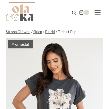
Przejdź
do
0
treści
Strona Główna
/
Sklep
/
Bluzki
/
T-shirt Pupi
Promocja!