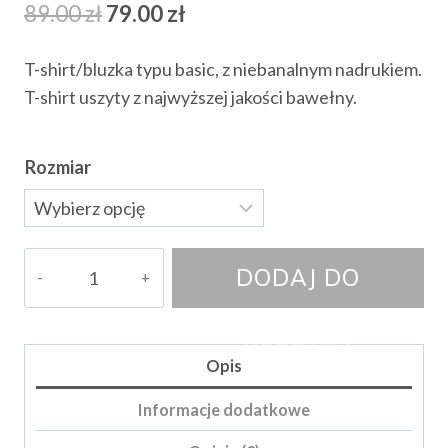
Pierwotna
Aktualna
89.00
zł
79.00
zł
cena
cena
T-shirt/bluzka typu basic, z niebanalnym nadrukiem.
wynosiła:
wynosi:
T-shirt uszyty z najwyższej jakości bawełny.
89.00 zł.
79.00 zł.
Rozmiar
ilość
DODAJ DO
T-
shirt
KOSZYKA
Pupi
Opis
Informacje dodatkowe