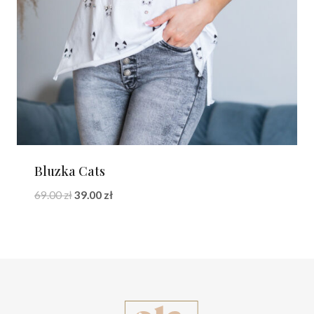
Bluzka Cats
Pierwotna
Aktualna
69.00
zł
39.00
zł
cena
cena
wynosiła:
wynosi:
69.00 zł.
39.00 zł.