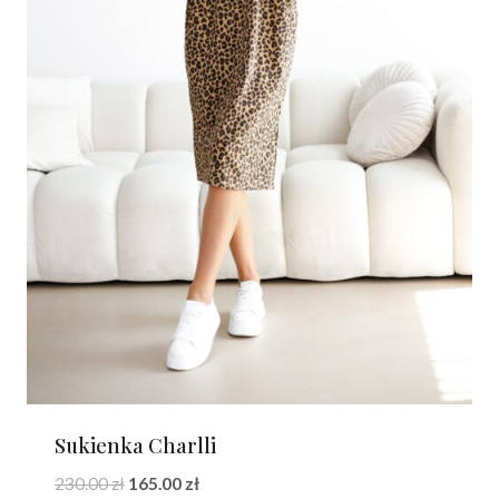
Sukienka Charlli
Pierwotna
Aktualna
230.00
zł
165.00
zł