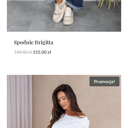
Spodnie Brigitta
Pierwotna
Aktualna
199.00
zł
155.00
zł
cena
cena
wynosiła:
wynosi:
199.00 zł.
155.00 zł.
Promocja!