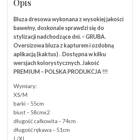
Opis
Bluza dresowa wykonana z wysokiej jakości
bawełny, doskonale sprawdzi się do
stylizacji nadchodzące dni. – GRUBA.
Oversizowa bluza z kapturem i ozdobną
aplikacją (kaktus) . Dostępna w kilku
wersjach kolorystycznych.
Jakość
PREMIUM – POLSKA PRODUKCJA !!!
Wymiary:
XS/M
barki – 55cm
biust – 58cmx2
długość całkowita – 74cm
długość rękawa – 51cm
L/XL