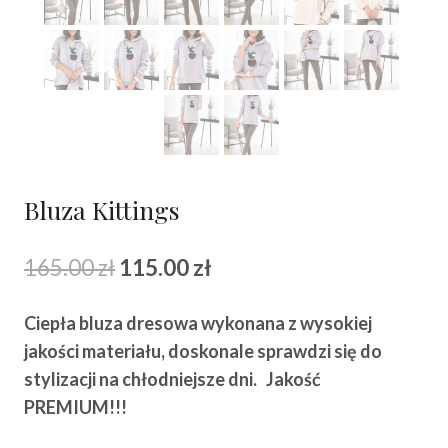
Bluza Kittings
Pierwotna
Aktualna
165.00
zł
115.00
zł
cena
cena
Ciepła bluza dresowa wykonana z wysokiej
wynosiła:
wynosi:
jakości materiału, doskonale sprawdzi się do
165.00 zł.
115.00 zł.
stylizacji na chłodniejsze dni.
Jakość
PREMIUM!!!