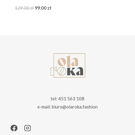
Pierwotna
Aktualna
129.00
zł
99.00
zł
cena
cena
wynosiła:
wynosi:
129.00 zł.
99.00 zł.
tel: 451 563 108
e-mail: biuro@olaroka.fashion