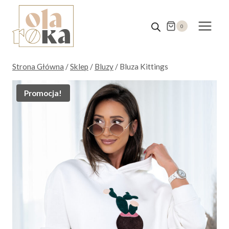
Przejdź
do
0
treści
Strona Główna
/
Sklep
/
Bluzy
/
Bluza Kittings
Promocja!