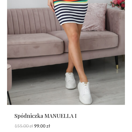
Spódniczka MANUELLA I
Pierwotna
Aktualna
155.00
zł
99.00
zł