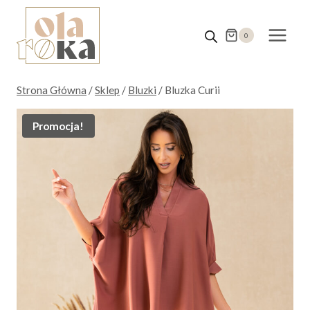
Przejdź
do
0
treści
Strona Główna
/
Sklep
/
Bluzki
/
Bluzka Curii
Promocja!