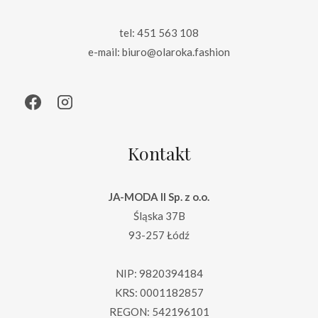
tel: 451 563 108
e-mail: biuro@olaroka.fashion
Kontakt
JA-MODA II Sp. z o.o.
Śląska 37B
93-257 Łódź
NIP: 9820394184
KRS: 0001182857
REGON: 542196101