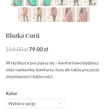
Bluzka Curii
Pierwotna
Aktualna
119.00
zł
79.00
zł
cena
cena
W tej bluzce poczujesz się – komfortowo będziesz
wynosiła:
wynosi:
mieć namiastkę komfortu i luzu ale także poczucie
119.00 zł.
79.00 zł.
zmysłowości i kobiecości.
Kolor