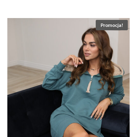
cena
cena
wynosiła:
wynosi:
155.00 zł.
99.00 zł.
Promocja!