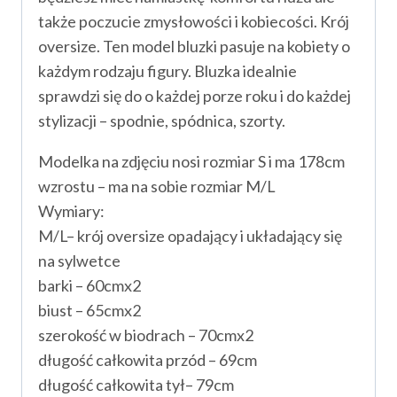
także poczucie zmysłowości i kobiecości. Krój
oversize. Ten model bluzki pasuje na kobiety o
każdym rodzaju figury. Bluzka idealnie
sprawdzi się do o każdej porze roku i do każdej
stylizacji – spodnie, spódnica, szorty.
Modelka na zdjęciu nosi rozmiar S i ma 178cm
wzrostu – ma na sobie rozmiar M/L
Wymiary:
M/L– krój oversize opadający i układający się
na sylwetce
barki – 60cmx2
biust – 65cmx2
szerokość w biodrach – 70cmx2
długość całkowita przód – 69cm
długość całkowita tył– 79cm