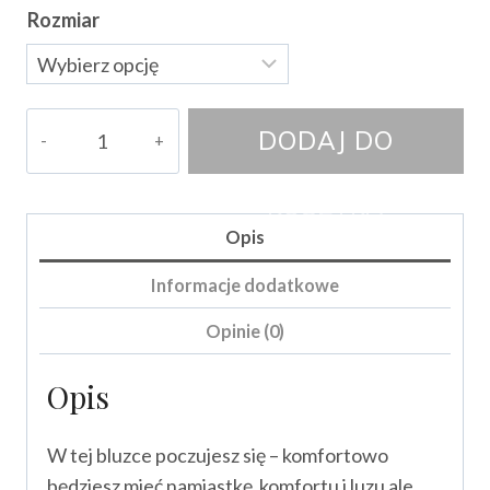
Rozmiar
ilość
DODAJ DO
Bluzka
Curii
KOSZYKA
Opis
Informacje dodatkowe
Opinie (0)
Opis
W tej bluzce poczujesz się – komfortowo
będziesz mieć namiastkę komfortu i luzu ale