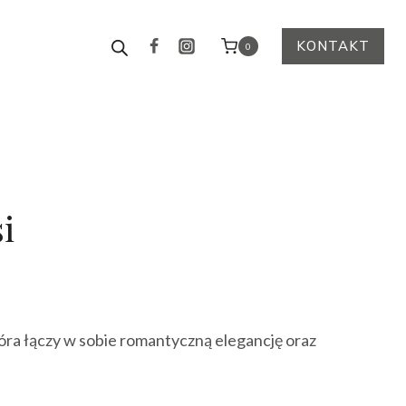
KONTAKT
0
i
tualna
na
óra łączy w sobie romantyczną elegancję oraz
nosi:
.00 zł.