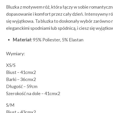
Bluzka z motywem róż, która łączy w sobie romantyczn
dopasowanie i komfort przez cały dzień. Intensywny ró
się wyjątkowa. Ta bluzka to doskonały wybór zarówno na
eleganckimi spodniami lub spódnicą, i ciesz się wyjątko
Materiał:
95% Poliester, 5% Elastan
Wymiary:
XS/S
Biust – 41cmx2
Barki – 36cmx2
Długość – 59cm
Szerokość na dole – 41cmx2
S/M
Biust – 43cmx2