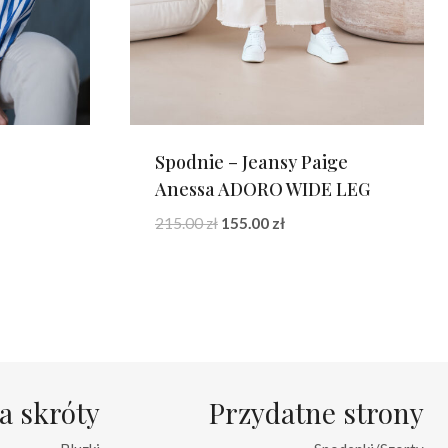
Spodnie – Jeansy Paige
Anessa ADORO WIDE LEG
na
Pierwotna
Aktualna
215.00
zł
155.00
zł
:
cena
cena
zł.
wynosiła:
wynosi:
215.00 zł.
155.00 zł.
a skróty
Przydatne strony