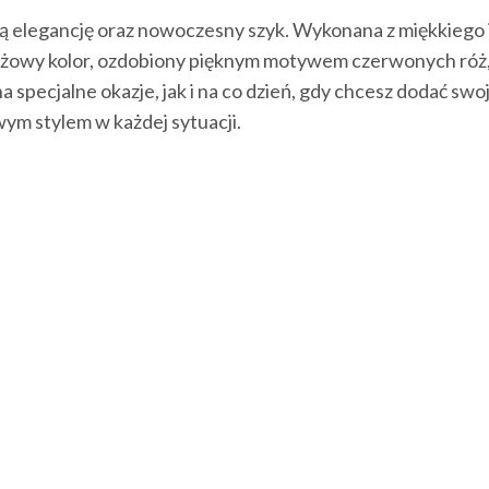
ą elegancję oraz nowoczesny szyk. Wykonana z miękkiego i
żowy kolor, ozdobiony pięknym motywem czerwonych róż, dod
 specjalne okazje, jak i na co dzień, gdy chcesz dodać sw
wym stylem w każdej sytuacji.