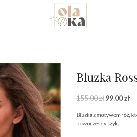
Bluzka Ross
Pierwotna
Ak
155.00
zł
99.00
zł
cena
ce
Bluzka z motywem róż, kt
wynosiła:
wy
nowoczesny szyk.
155.00 zł.
99