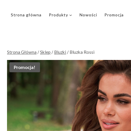
Przejdź
do
Strona główna
Produkty
Nowości
Promocja
treści
Strona Główna
/
Sklep
/
Bluzki
/
Bluzka Rossi
Promocja!