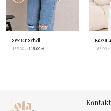
Sweter Sylwii
Koszula
Pierwotna
Aktualna
155.00
zł
115.00
zł
165.00
zł
cena
cena
wynosiła:
wynosi:
155.00 zł.
115.00 zł.
Kontakt