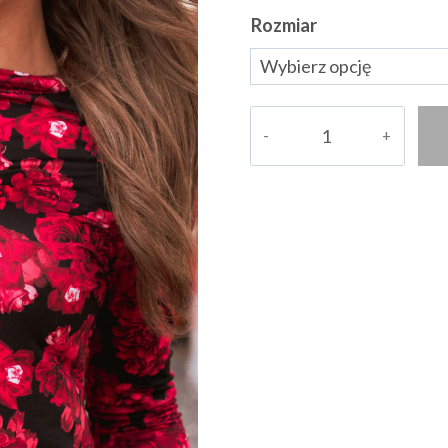
Rozmiar
ilość
Bluzka
Rossi