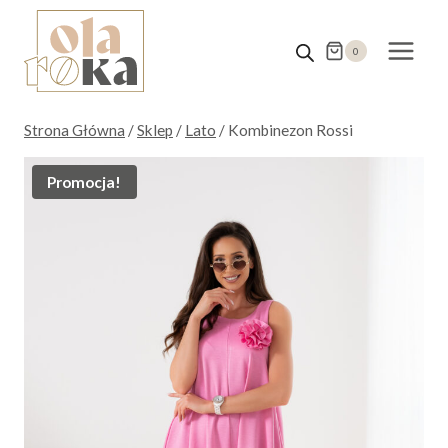
Przejdź
do
0
treści
Strona Główna
/
Sklep
/
Lato
/
Kombinezon Rossi
Promocja!