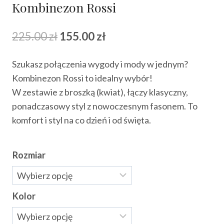
Kombinezon Rossi
Pierwotna
Aktualna
225.00
zł
155.00
zł
cena
cena
Szukasz połączenia wygody i mody w jednym?
wynosiła:
wynosi:
Kombinezon Rossi to idealny wybór!
225.00 zł.
155.00 zł.
W zestawie z broszką (kwiat), łączy klasyczny,
ponadczasowy styl z nowoczesnym fasonem. To
komfort i styl na co dzień i od święta.
Rozmiar
Kolor