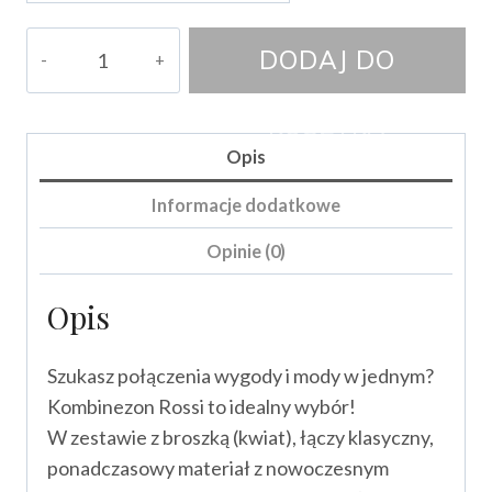
ilość
DODAJ DO
Kombinezon
Rossi
KOSZYKA
Opis
Informacje dodatkowe
Opinie (0)
Opis
Szukasz połączenia wygody i mody w jednym?
Kombinezon Rossi to idealny wybór!
W zestawie z broszką (kwiat), łączy klasyczny,
ponadczasowy materiał z nowoczesnym