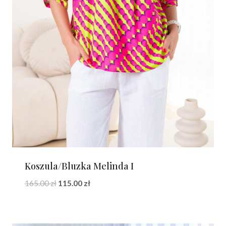
Koszula/Bluzka Melinda I
Pierwotna
Aktualna
165.00
zł
115.00
zł
cena
cena
wynosiła:
wynosi:
165.00 zł.
115.00 zł.