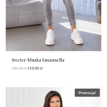
Sweter/bluzka Emanuella
Pierwotna
Aktualna
149.00
zł
110.00
zł
cena
cena
wynosiła:
wynosi:
149.00 zł.
110.00 zł.
Promocja!