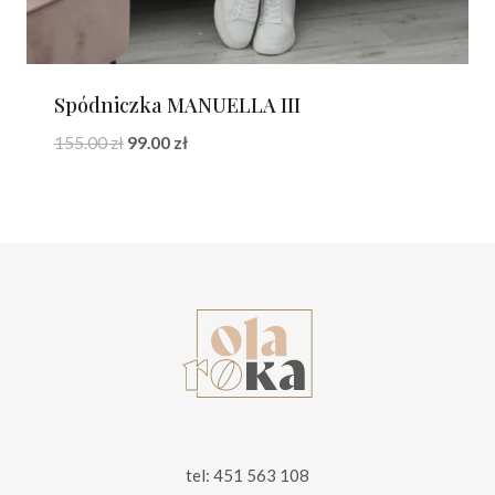
Spódniczka MANUELLA III
Pierwotna
Aktualna
155.00
zł
99.00
zł
cena
cena
wynosiła:
wynosi:
155.00 zł.
99.00 zł.
tel: 451 563 108