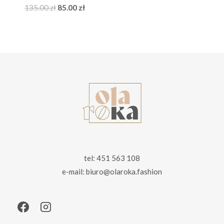
Pierwotna
Aktualna
135.00
zł
85.00
zł
cena
cena
wynosiła:
wynosi:
135.00 zł.
85.00 zł.
tel: 451 563 108
e-mail: biuro@olaroka.fashion