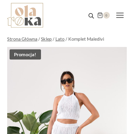
Przejdź
do
0
treści
Strona Główna
/
Sklep
/
Lato
/
Komplet Maledivi
Promocja!