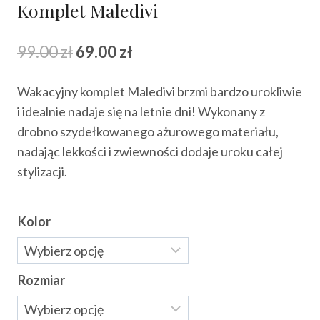
Komplet Maledivi
Pierwotna
Aktualna
99.00
zł
69.00
zł
cena
cena
Wakacyjny komplet Maledivi brzmi bardzo urokliwie
wynosiła:
wynosi:
i idealnie nadaje się na letnie dni! Wykonany z
99.00 zł.
69.00 zł.
drobno szydełkowanego ażurowego materiału,
nadając lekkości i zwiewności dodaje uroku całej
stylizacji.
Kolor
Rozmiar