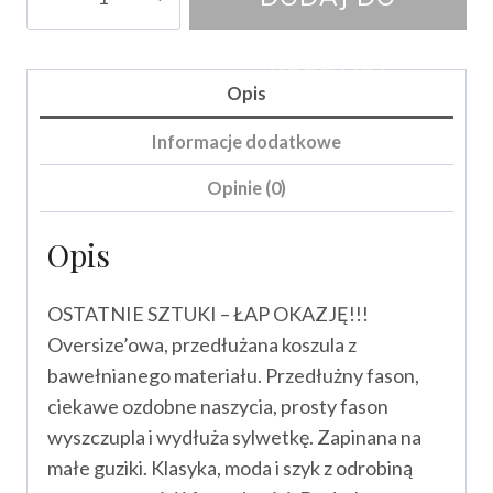
Koszula
Cali
KOSZYKA
Opis
Informacje dodatkowe
Opinie (0)
Opis
OSTATNIE SZTUKI – ŁAP OKAZJĘ!!!
Oversize’owa, przedłużana koszula z
bawełnianego materiału. Przedłużny fason,
ciekawe ozdobne naszycia, prosty fason
wyszczupla i wydłuża sylwetkę. Zapinana na
małe guziki. Klasyka, moda i szyk z odrobiną