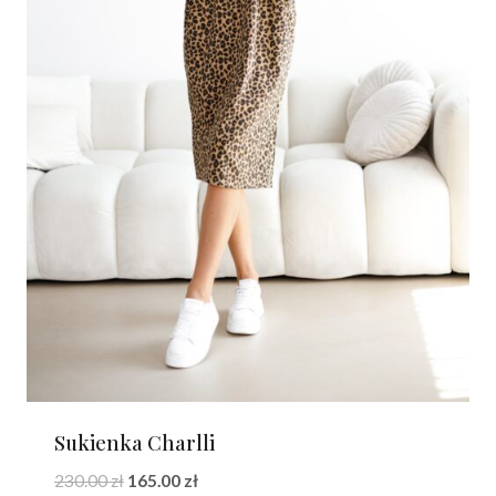
Sukienka Charlli
Pierwotna
Aktualna
230.00
zł
165.00
zł