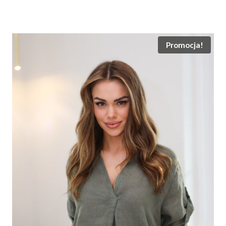
cena
cena
wynosiła:
wynosi:
230.00 zł.
165.00 zł.
Promocja!