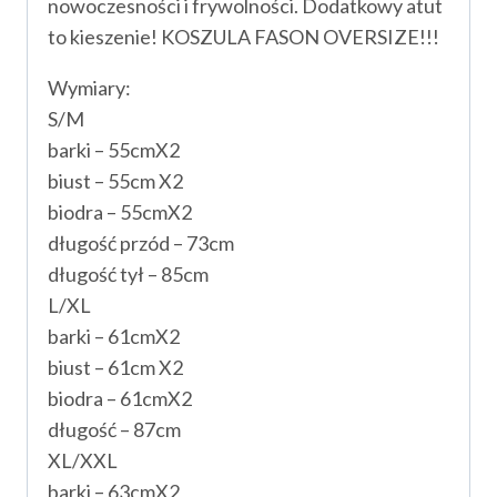
nowoczesności i frywolności. Dodatkowy atut
to kieszenie! KOSZULA FASON OVERSIZE!!!
Wymiary:
S/M
barki – 55cmX2
biust – 55cm X2
biodra – 55cmX2
długość przód – 73cm
długość tył – 85cm
L/XL
barki – 61cmX2
biust – 61cm X2
biodra – 61cmX2
długość – 87cm
XL/XXL
barki – 63cmX2