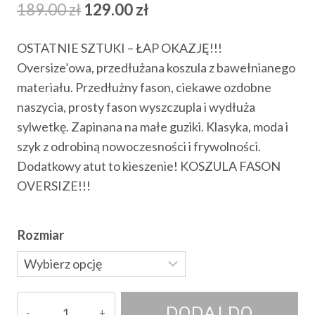
Pierwotna
Aktualna
189.00
zł
129.00
zł
cena
cena
OSTATNIE SZTUKI – ŁAP OKAZJĘ!!!
wynosiła:
wynosi:
Oversize’owa, przedłużana koszula z bawełnianego
189.00 zł.
129.00 zł.
materiału. Przedłużny fason, ciekawe ozdobne
naszycia, prosty fason wyszczupla i wydłuża
sylwetkę. Zapinana na małe guziki. Klasyka, moda i
szyk z odrobiną nowoczesności i frywolności.
Dodatkowy atut to kieszenie! KOSZULA FASON
OVERSIZE!!!
Rozmiar
ilość
DODAJ DO