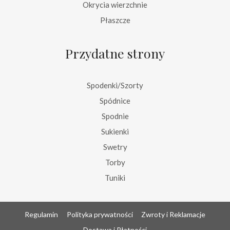
Okrycia wierzchnie
Płaszcze
Przydatne strony
Spodenki/Szorty
Spódnice
Spodnie
Sukienki
Swetry
Torby
Tuniki
Regulamin
Polityka prywatności
Zwroty i Reklamacje
Dostawa i Płatności