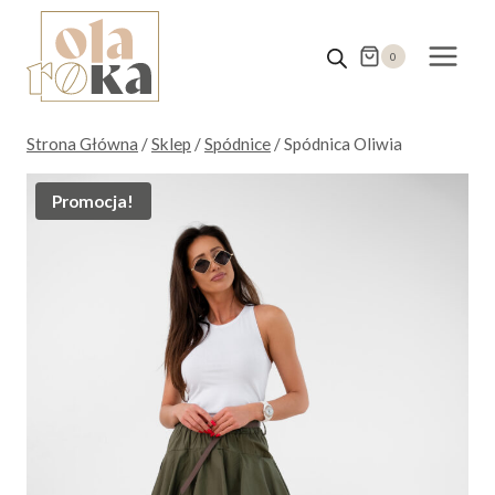
Przejdź
do
0
treści
Strona Główna
/
Sklep
/
Spódnice
/
Spódnica Oliwia
Promocja!