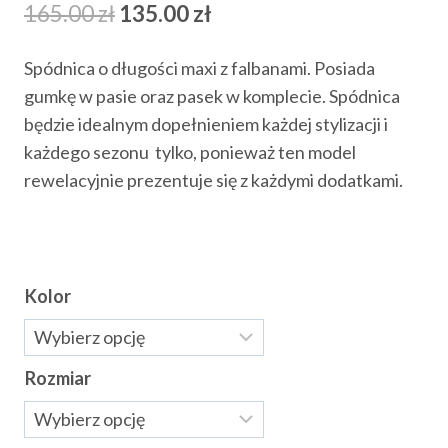
Pierwotna
Aktualna
165.00
zł
135.00
zł
cena
cena
Spódnica o długości maxi z falbanami. Posiada
wynosiła:
wynosi:
gumkę w pasie oraz pasek w komplecie. Spódnica
165.00 zł.
135.00 zł.
będzie idealnym dopełnieniem każdej stylizacji i
każdego sezonu tylko, ponieważ ten model
rewelacyjnie prezentuje się z każdymi dodatkami.
Kolor
Rozmiar