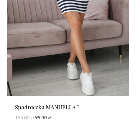
Spódniczka MANUELLA I
Pierwotna
Aktualna
155.00
zł
99.00
zł
cena
cena
wynosiła:
wynosi: