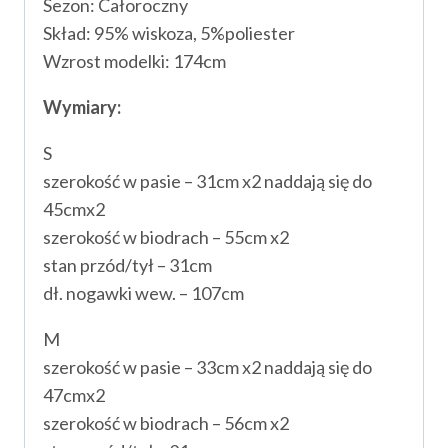
Sezon:
Całoroczny
Skład: 95
% wiskoza, 5%poliester
Wzrost modelki:
174cm
Wymiary:
S
szerokość w pasie – 31cm x2 naddają się do
45cmx2
szerokość w biodrach – 55cm x2
stan przód/tył – 31cm
dł. nogawki wew. – 107cm
M
szerokość w pasie – 33cm x2 naddają się do
47cmx2
szerokość w biodrach – 56cm x2