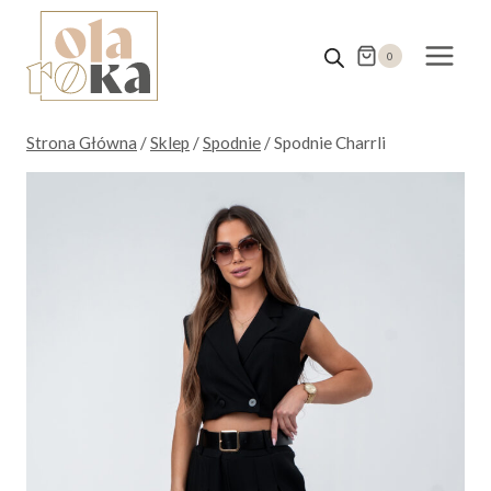
Przejdź
do
0
treści
Strona Główna
/
Sklep
/
Spodnie
/
Spodnie Charrli