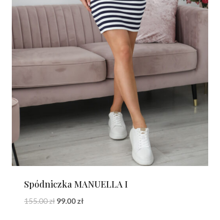
Spódniczka MANUELLA I
Pierwotna
Aktualna
155.00
zł
99.00
zł
cena
cena