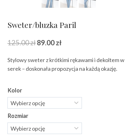
Sweter/bluzka Paril
Pierwotna
Aktualna
125.00
zł
89.00
zł
cena
cena
Stylowy sweter z krótkimi rękawami i dekoltem w
wynosiła:
wynosi:
serek – doskonała propozycja na każdą okazję.
125.00 zł.
89.00 zł.
Kolor
Rozmiar