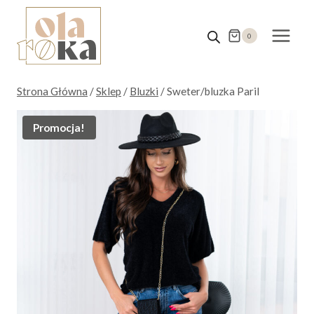
Przejdź
do
0
treści
Strona Główna
/
Sklep
/
Bluzki
/
Sweter/bluzka Paril
Promocja!