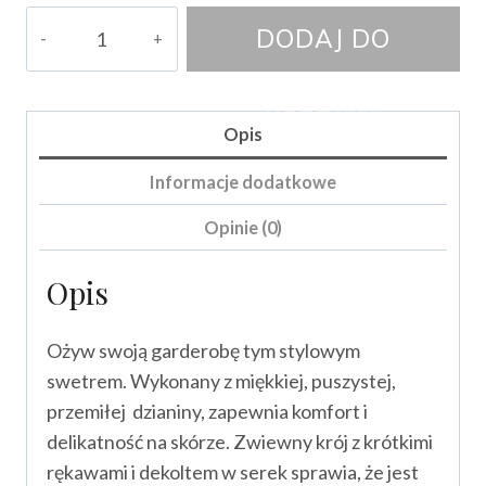
ilość
DODAJ DO
Sweter/bluzka
Paril
KOSZYKA
Opis
Informacje dodatkowe
Opinie (0)
Opis
Ożyw swoją garderobę tym stylowym
swetrem. Wykonany z miękkiej, puszystej,
przemiłej dzianiny, zapewnia komfort i
delikatność na skórze. Zwiewny krój z krótkimi
rękawami i dekoltem w serek sprawia, że jest