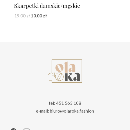
Skarpetki damskie/męskie
Pierwotna
Aktualna
19.00
zł
10.00
zł
cena
cena
wynosiła:
wynosi:
19.00 zł.
10.00 zł.
tel: 451 563 108
e-mail: biuro@olaroka.fashion