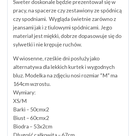
Sweter doskonale będzie prezentował się w
pracy, na spacerze czy zestawiony ze spódnicą
czy spodniami. Wygląda świetnie zarówno z
jeansami jak i z tiulowymi spódnicami. Jego
materiał jest miękki, dobrze dopasowuje się do
sylwetki i nie krępuje ruchów.
W wiosenne, rześkie dni posłuży jako
alternatywa dla lekkich kurtek i wygodnych
bluz. Modelka na zdjęciu nosi rozmiar “M” ma
164cm wzrostu.
Wymiary:
XS/M
Barki – 50cmx2
Biust – 60cmx2
Biodra – 53x2cm
Długość całkowita – 67cm