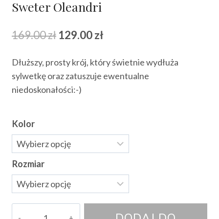
Sweter Oleandri
Pierwotna
Aktualna
169.00
zł
129.00
zł
cena
cena
Dłuższy, prosty krój, który świetnie wydłuża
wynosiła:
wynosi:
sylwetkę oraz zatuszuje ewentualne
169.00 zł.
129.00 zł.
niedoskonałości:-)
Kolor
Rozmiar
ilość
DODAJ DO